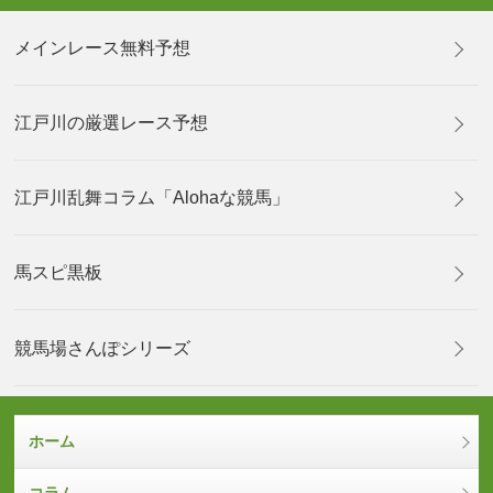
メインレース無料予想
江戸川の厳選レース予想
江戸川乱舞コラム「Alohaな競馬」
馬スピ黒板
競馬場さんぽシリーズ
ホーム