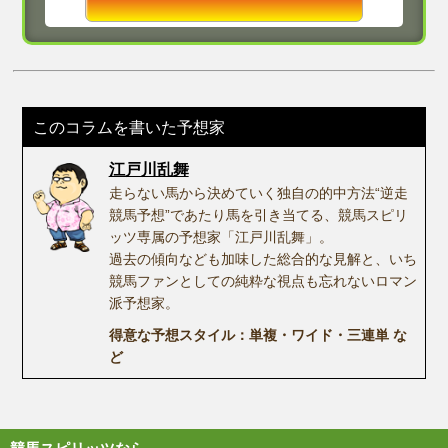
このコラムを書いた予想家
江戸川乱舞
走らない馬から決めていく独自の的中方法“逆走
競馬予想”であたり馬を引き当てる、競馬スピリ
ッツ専属の予想家「江戸川乱舞」。
過去の傾向なども加味した総合的な見解と、いち
競馬ファンとしての純粋な視点も忘れないロマン
派予想家。
得意な予想スタイル：単複・ワイド・三連単 な
ど