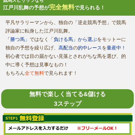
競馬スピリッツなら
完全無料
江戸川乱舞の予想が
で見られる！
平凡サラリーマンから、独自の「逆走競馬予想」で競馬
評論家に転身した江戸川乱舞。
「勝つ馬」
ではなく
「負ける馬」から選ぶ
をモットーに
独自の予想を繰り広げ、
高配当
の
的中レース
を
量産中！
初心者では目の届かない見落とされがちな馬を選び、的
中に導く予想は見事なもの！
もちろん
全て無料
で見られます！
無料で楽しく当てる&儲ける
3ステップ