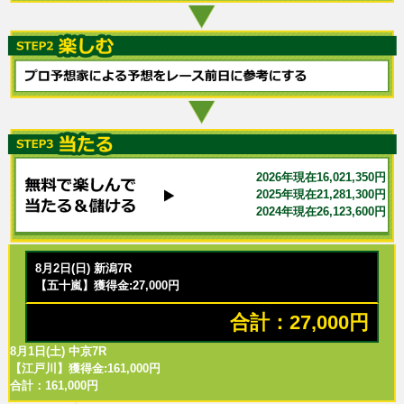
2026年現在16,021,350円
2025年現在21,281,300円
2024年現在26,123,600円
8月2日(日) 新潟7R
【五十嵐】獲得金:27,000円
合計：27,000円
8月1日(土) 中京7R
【江戸川】獲得金:161,000円
合計：161,000円