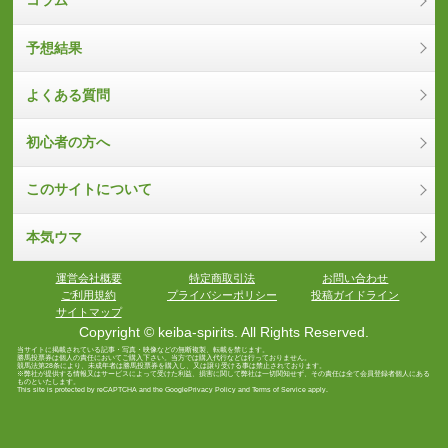
コラム
予想結果
よくある質問
初心者の方へ
このサイトについて
本気ウマ
運営会社概要
特定商取引法
お問い合わせ
ご利用規約
プライバシーポリシー
投稿ガイドライン
サイトマップ
Copyright © keiba-spirits. All Rights Reserved.
当サイトに掲載されている記事・写真・映像などの無断複製、転載を禁じます。
勝馬投票券は個人の責任においてご購入下さい。当方では購入代行などは行っておりません。
競馬法第28条により、未成年者は勝馬投票券を購入し、又は譲り受ける事は禁止されております。
※弊社が提供する情報又はサービスによって受けた利益、損害に関して弊社は一切関知せず、その責任は全て会員登録者個人にある
ものといたします。
This site is protected by reCAPTCHA and the Google
Privacy Policy
and
Terms of Service
apply.