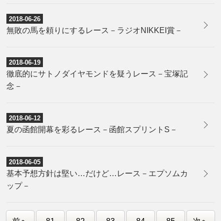
2018-06-26
無敗の馬を頼りにするレース－ラジオNIKKEI賞－
2018-06-19
徹底的にサトノダイヤモンドを疑うレース－宝塚記
念－
2018-06-12
夏の函館開幕を彩るレース－函館スプリントS－
2018-06-05
基本予想方針は堅い…だけど…レース－エプソムカ
ップ－