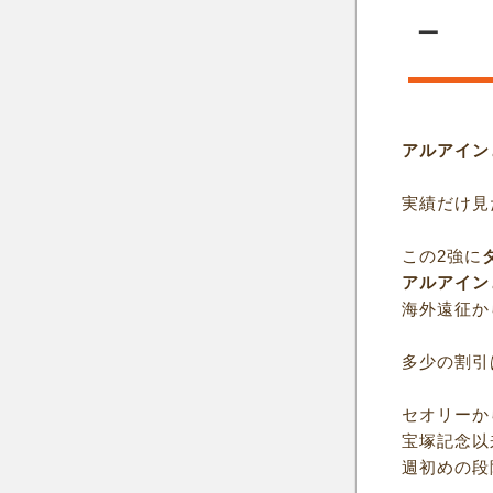
－
アルアイン
実績だけ見
この2強に
アルアイン
海外遠征か
多少の割引
セオリーか
宝塚記念以
週初めの段