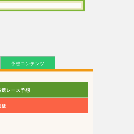
予想コンテンツ
厳選レース予想
黒板