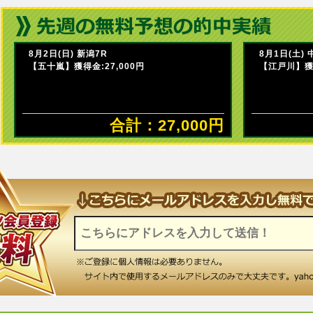
8月2日(日) 新潟7R
8月1日(土) 
【五十嵐】獲得金:27,000円
【江戸川】獲得
合計：27,000円