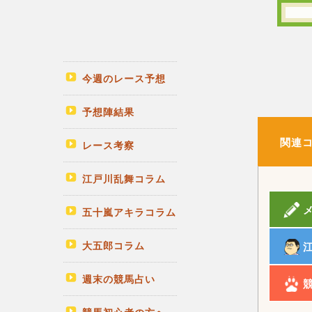
今週のレース予想
予想陣結果
関連
レース考察
江戸川乱舞コラム
五十嵐アキラコラム
大五郎コラム
週末の競馬占い