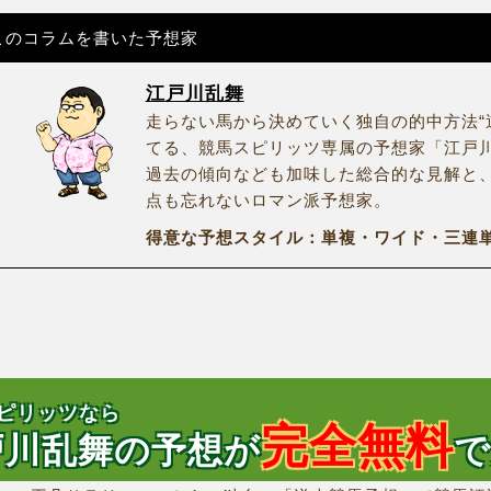
このコラムを書いた予想家
江戸川乱舞
走らない馬から決めていく独自の的中方法“
てる、競馬スピリッツ専属の予想家「江戸
過去の傾向なども加味した総合的な見解と
点も忘れないロマン派予想家。
得意な予想スタイル：単複・ワイド・三連単
ピリッツなら
完全無料
戸川乱舞の予想が