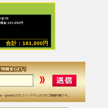
中京7R
金:161,000円
合計：161,000円