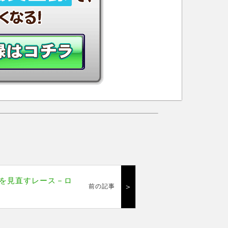
を見直すレース－ロ
＞
前の記事