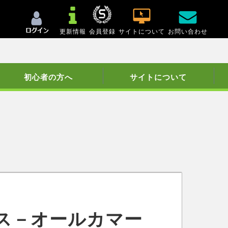
更新情報
会員登録
サイトについて
お問い合わせ
初心者の方へ
サイトについて
ス－オールカマー