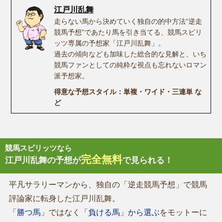
江戸川乱舞
走らない馬から決めていく独自の的中方法“逆走
競馬予想”であたり馬を引き当てる、競馬スピリ
ッツ専属の予想家「江戸川乱舞」。
過去の傾向なども加味した総合的な見解と、いち
競馬ファンとしての純粋な視点も忘れないロマン
派予想家。
得意な予想スタイル：単複・ワイド・三連単 な
ど
競馬スピリッツなら
完全無料
江戸川乱舞の予想が
で見られる！
平凡サラリーマンから、独自の「逆走競馬予想」で競馬
評論家に転身した江戸川乱舞。
「勝つ馬」
ではなく
「負ける馬」から選ぶ
をモットーに