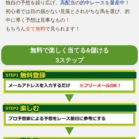
独自の予想を繰り広げ、
高配当
の
的中レース
を
量産中！
初心者では目の届かない見落とされがちな馬を選び、的
中に導く予想は見事なもの！
もちろん
全て無料
で見られます！
無料で楽しく当てる&儲ける
3ステップ