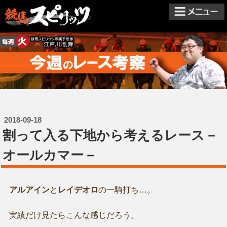
2018-09-18
割って入る下地から考えるレース－
オールカマー－
アルアイン
と
レイデオロ
の一騎打ち…。
実績だけ見たらこんな感じだろう。