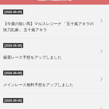
[2026-08-09]
【今週の狙い馬】マルスレジーナ 「五十嵐アキラの
快刀乱麻」 五十嵐アキラ
[2026-08-08]
厳選レース予想をアップしました
[2026-08-08]
メインレース無料予想をアップしました
[2026-08-08]