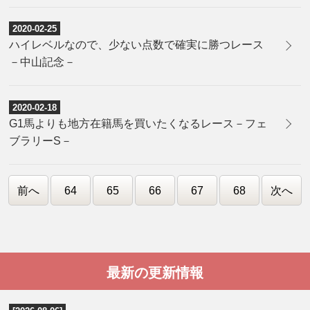
2020-02-25
ハイレベルなので、少ない点数で確実に勝つレース
－中山記念－
2020-02-18
G1馬よりも地方在籍馬を買いたくなるレース－フェ
ブラリーS－
前へ
64
65
66
67
68
次へ
最新の更新情報