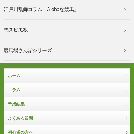
江戸川乱舞コラム「Alohaな競馬」
馬スピ黒板
競馬場さんぽシリーズ
ホーム
コラム
予想結果
よくある質問
初心者の方へ