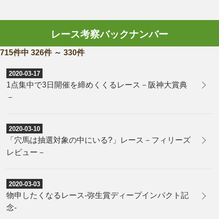
レース考察バックナンバー
715件中 326件 ～ 330件
2020-03-17
1点集中で3日開催を締めくくるレース－阪神大賞典
－
2020-03-10
「穴馬は抽選対象の中にいる?」レース－フィリーズ
レビュー－
2020-03-03
物申したくなるレース-弥生賞ディープインパクト記
念-