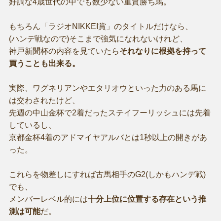
好調な4歳世代の中でも数少ない重賞勝ち馬。
もちろん「ラジオNIKKEI賞」のタイトルだけなら、
(ハンデ戦なので)そこまで強気になれないけれど、
神戸新聞杯の内容を見ていたら
それなりに根拠を持って
買うことも出来る。
実際、ワグネリアンやエタリオウといった力のある馬に
は交わされたけど、
先週の中山金杯で2着だったステイフーリッシュには先着
しているし、
京都金杯4着のアドマイヤアルバとは1秒以上の開きがあ
った。
これらを物差しにすれば古馬相手のG2(しかもハンデ戦)
でも、
メンバーレベル的には
十分上位に位置する存在という推
測は可能
だ。