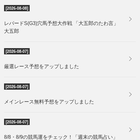
[2026-08-08]
レパードS(G3)穴馬予想大作戦 「大五郎のたわ言」
大五郎
[2026-08-07]
厳選レース予想をアップしました
[2026-08-07]
メインレース無料予想をアップしました
[2026-08-07]
8/8・8/9の競馬運をチェック！「週末の競馬占い」