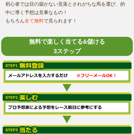
初心者では目の届かない見落とされがちな馬を選び、的
中に導く予想は見事なもの！
もちろん
全て無料
で見られます！
無料で楽しく当てる&儲ける
3ステップ