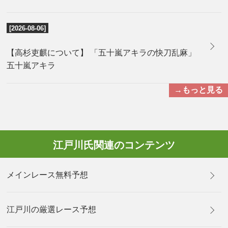
[2026-08-06]
【高杉吏麒について】 「五十嵐アキラの快刀乱麻」
五十嵐アキラ
→もっと見る
江戸川氏関連のコンテンツ
メインレース無料予想
江戸川の厳選レース予想