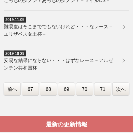
こっちのダノン？あっちのダノン？－マイルCS－
2019-11-05
難易度はそこまででもないけれど・・・なレース－
エリザベス女王杯－
2019-10-29
安易な結果にならない・・・はずなレース－アルゼ
ンチン共和国杯－
前へ
67
68
69
70
71
次へ
最新の更新情報