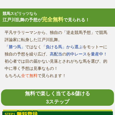
競馬スピリッツなら
完全無料
江戸川乱舞の予想が
で見られる！
平凡サラリーマンから、独自の「逆走競馬予想」で競馬
評論家に転身した江戸川乱舞。
「勝つ馬」
ではなく
「負ける馬」から選ぶ
をモットーに
独自の予想を繰り広げ、
高配当
の
的中レース
を
量産中！
初心者では目の届かない見落とされがちな馬を選び、的
中に導く予想は見事なもの！
もちろん
全て無料
で見られます！
無料で楽しく当てる&儲ける
3ステップ