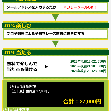
2026年現在16,021,350円
2025年現在21,281,300円
2024年現在26,123,600円
8月2日(日) 新潟7R
【五十嵐】獲得金:27,000円
合計：27,000円
8月1日(土) 中京7R