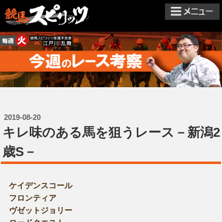
2019-08-20
キレ味のある馬を狙うレース－新潟2
歳S－
ケイデンスコール
フロンティア
ヴゼットジョリー