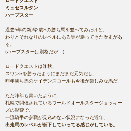
ロードクエスト
ミュゼスルタン
ハープスター
過去5年の新潟2歳Sの勝ち馬を並べてみたけど、
わりとそれなりのレベルにある馬が勝ってきた歴史があ
る。
(ハープスターは別格だが…)
ロードクエストは昨秋、
スワンSを勝ったようにまだまだ元気だし、
昨年勝ち馬のケイデンスコールも今後が楽しみな馬だ。
ただ昨年も書いたように、
札幌で開催されているワールドオールスタージョッキー
ズの影響で、
一流騎手の参戦が見込めない状況になった近年、
出走馬のレベルが低下していってる感じがしている。