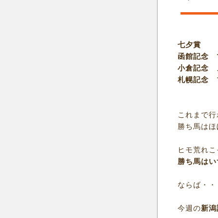
七夕賞 ミ
函館記念
小倉記念 
札幌記念 
これまで行
勝ち馬はほ
ヒモ荒れこ
勝ち馬はい
ならば・・
今週の
新潟