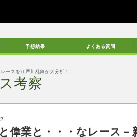
予想結果
よくある質問
ンレースを江戸川乱舞が大分析！
ス考察
27
と偉業と・・・なレース－