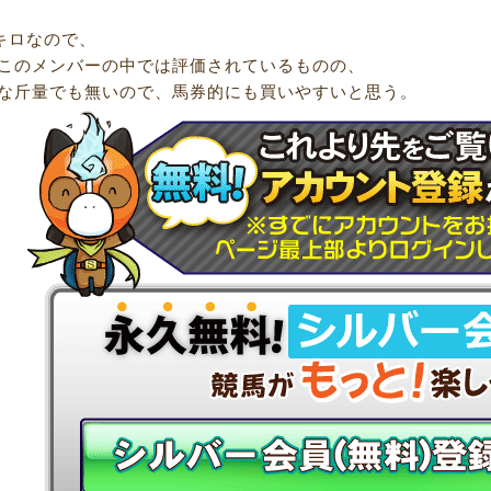
7キロなので、
このメンバーの中では評価されているものの、
な斤量でも無いので、馬券的にも買いやすいと思う。