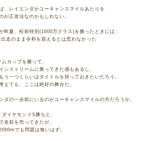
ば、レイエンダかユーキャンスマイルあたりを
のが正攻法なのかもしれない。
が昨夏、松前特別(1000万クラス)を勝ったときには、
未出走のまま令和を迎えるとは思わなかった
ソムカップを勝って、
インストリームに乗ってきた感もあるし、
もう一つくらいはタイトルを持っておきたいだろう。
考えても、ここは絶好の舞台だ。
ンダの一歩前にいるのがユーキャンスマイルの方だろうか。
、ダイヤモンドS勝ちと、
で名前を売ってきたが、
2000mでも問題は無いはず。