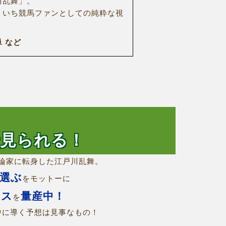
川乱舞」。
、いち競馬ファンとしての純粋な視
 など
で見られる！
論家に転身した江戸川乱舞。
選ぶ
をモットーに
ース
量産中！
を
中に導く予想は見事なもの！