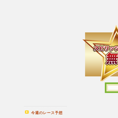
今週のレース予想