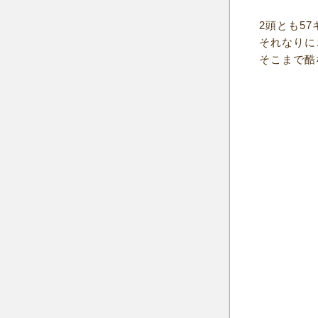
2頭とも5
それなりに
そこまで酷