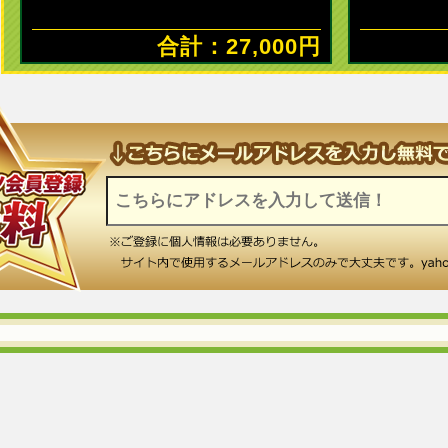
合計：27,000円