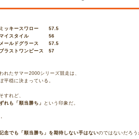
ッキースワロー 57.5
 マイスタイル 56
メールドグラース 57.5
ブラストワンピース 57
われたサマー2000シリーズ競走は、
ぼ平穏に決まっている。
そすれど、
ずれも「順当勝ち」
という印象だ。
・
記念でも「順当勝ち」を期待しない手はない
のではないだろう