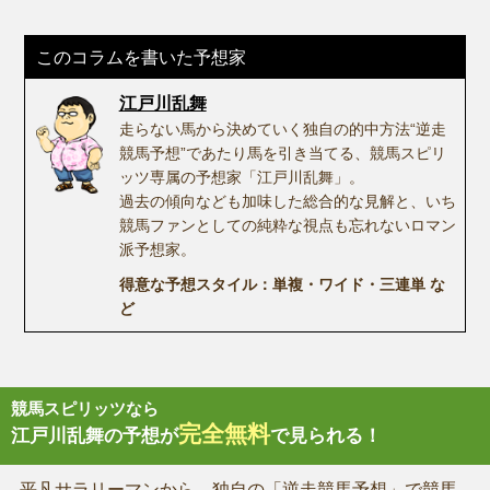
このコラムを書いた予想家
江戸川乱舞
走らない馬から決めていく独自の的中方法“逆走
競馬予想”であたり馬を引き当てる、競馬スピリ
ッツ専属の予想家「江戸川乱舞」。
過去の傾向なども加味した総合的な見解と、いち
競馬ファンとしての純粋な視点も忘れないロマン
派予想家。
得意な予想スタイル：単複・ワイド・三連単 な
ど
競馬スピリッツなら
完全無料
江戸川乱舞の予想が
で見られる！
平凡サラリーマンから、独自の「逆走競馬予想」で競馬