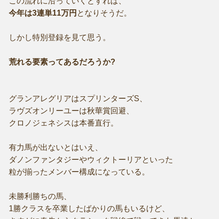
この流れに沿っていくとすれば、
今年は3連単11万円
となりそうだ。
しかし特別登録を見て思う。
荒れる要素ってあるだろうか?
グランアレグリアはスプリンターズS、
ラヴズオンリーユーは秋華賞回避、
クロノジェネシスは本番直行。
有力馬が出ないとはいえ、
ダノンファンタジーやウィクトーリアといった
粒が揃ったメンバー構成になっている。
未勝利勝ちの馬、
1勝クラスを卒業したばかりの馬もいるけど、