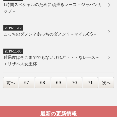
1時間スペシャルのために頑張るレース－ジャパンカ
ップ－
2019-11-12
こっちのダノン？あっちのダノン？－マイルCS－
2019-11-05
難易度はそこまででもないけれど・・・なレース－
エリザベス女王杯－
前へ
67
68
69
70
71
次へ
最新の更新情報