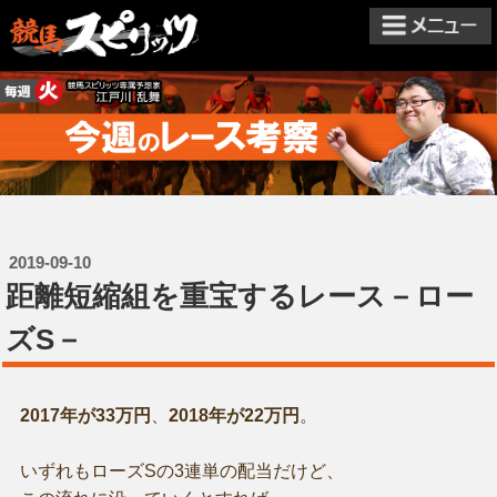
2019-09-10
距離短縮組を重宝するレース－ロー
ズS－
2017年が33万円
、
2018年が22万円
。
いずれもローズSの3連単の配当だけど、