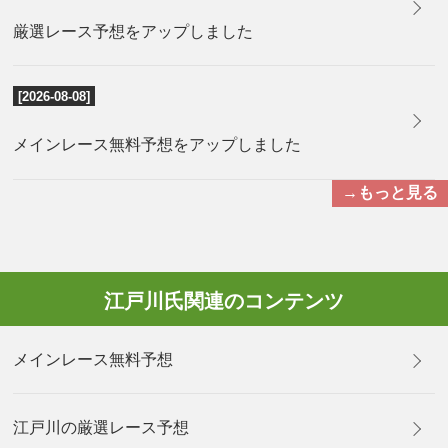
厳選レース予想をアップしました
[2026-08-08]
メインレース無料予想をアップしました
→もっと見る
江戸川氏関連のコンテンツ
メインレース無料予想
江戸川の厳選レース予想