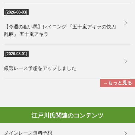
[2026-08-03]
【今週の狙い馬】レイニング 「五十嵐アキラの快刀
乱麻」 五十嵐アキラ
[2026-08-01]
厳選レース予想をアップしました
→もっと見る
江戸川氏関連のコンテンツ
メインレース無料予想