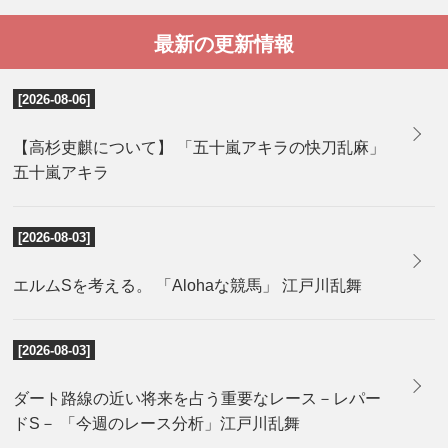
最新の更新情報
[2026-08-06]
【高杉吏麒について】 「五十嵐アキラの快刀乱麻」
五十嵐アキラ
[2026-08-03]
エルムSを考える。 「Alohaな競馬」 江戸川乱舞
[2026-08-03]
ダート路線の近い将来を占う重要なレース－レパー
ドS－ 「今週のレース分析」江戸川乱舞