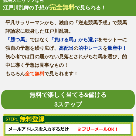
競馬スピリッツなら
完全無料
江戸川乱舞の予想が
で見られる！
平凡サラリーマンから、独自の「逆走競馬予想」で競馬
評論家に転身した江戸川乱舞。
「勝つ馬」
ではなく
「負ける馬」から選ぶ
をモットーに
独自の予想を繰り広げ、
高配当
の
的中レース
を
量産中！
初心者では目の届かない見落とされがちな馬を選び、的
中に導く予想は見事なもの！
もちろん
全て無料
で見られます！
無料で楽しく当てる&儲ける
3ステップ