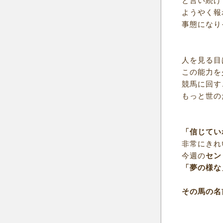
と言い続け
ようやく報
事態になり
人を見る目
この能力を
競馬に回す
もっと世の
「信じてい
非常にきれ
今週の
セン
「夢の様な
その馬の名