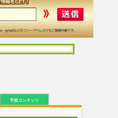
予想コンテンツ