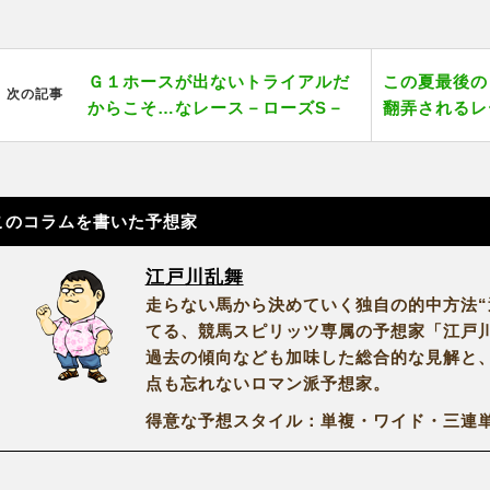
Ｇ１ホースが出ないトライアルだ
この夏最後の
次の記事
からこそ…なレース－ローズS－
翻弄されるレ
このコラムを書いた予想家
江戸川乱舞
走らない馬から決めていく独自の的中方法“
てる、競馬スピリッツ専属の予想家「江戸
過去の傾向なども加味した総合的な見解と
点も忘れないロマン派予想家。
得意な予想スタイル：単複・ワイド・三連単