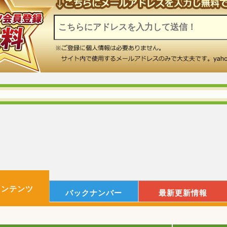
コンテンツ
バックナンバー
最新更新情報