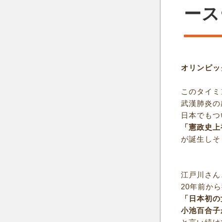
ース
オリンピッ
このタイミ
武漢肺炎の
日本でもつ
「憲政史上
が誕生しそ
江戸川さん
20年前か
「日本初の
小池百合子