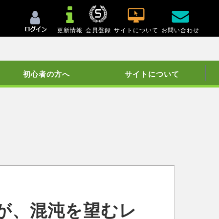
更新情報
会員登録
サイトについて
お問い合わせ
初心者の方へ
サイトについて
が、混沌を望むレ