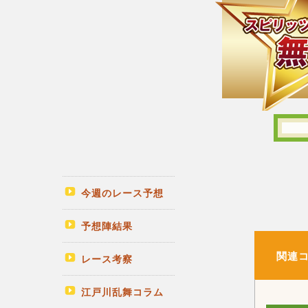
今週のレース予想
予想陣結果
関連
レース考察
江戸川乱舞コラム