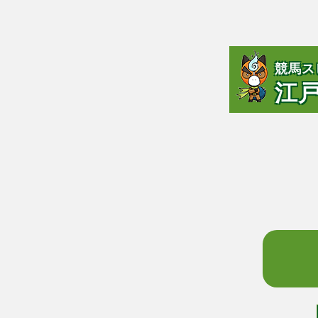
競馬ス
江