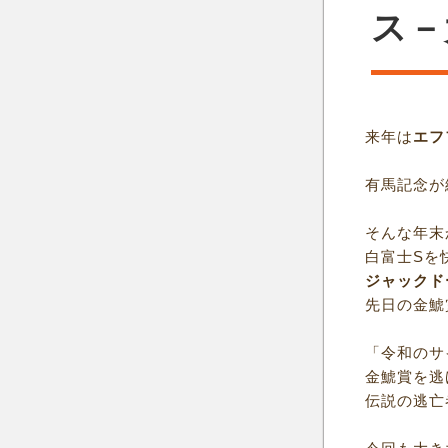
ス－
来年は
エフ
有馬記念が
そんな年末
白富士Sを
ジャックド
先日の金鯱
「令和のサ
金鯱賞を逃
伝説の逃亡