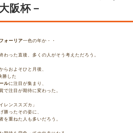
大阪杯－
フォーリア
一色の年か・・
終わった直後、多くの人がそう考えただろう。
からおよそひと月後、
快勝した
ール
に注目が集まり、
賞で注目が期待に変わった。
イレンススズカ」
げ勝ったその姿に、
者を重ねた人も多いだろう。