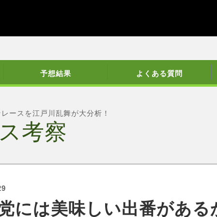
予想結果
よくある質問
ンレースを江戸川乱舞が大分析！
ス考察
29
党には美味しい出番がある