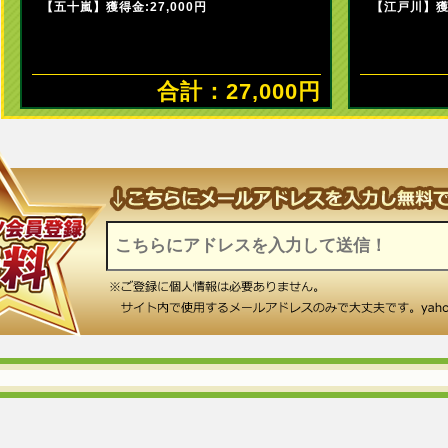
【五十嵐】獲得金:27,000円
【江戸川】獲得
合計：27,000円