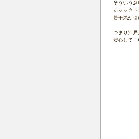
そういう意
ジャックド
若干気が引
つまり江戸
安心して「