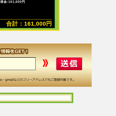
金:161,000円
合計：161,000円