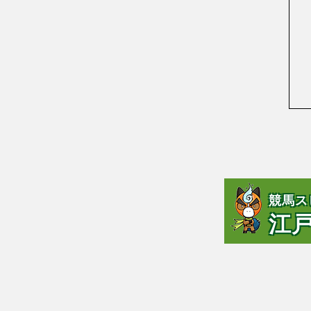
競馬ス
江