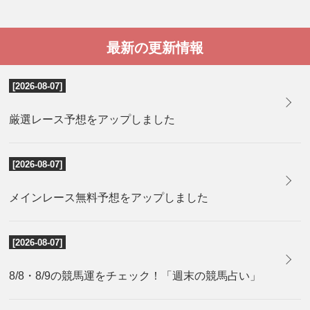
最新の更新情報
[2026-08-07]
厳選レース予想をアップしました
[2026-08-07]
メインレース無料予想をアップしました
[2026-08-07]
8/8・8/9の競馬運をチェック！「週末の競馬占い」