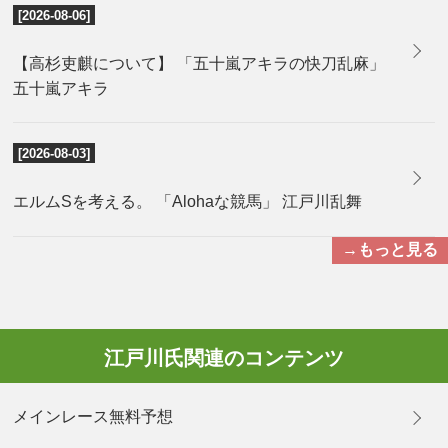
[2026-08-06]
【高杉吏麒について】 「五十嵐アキラの快刀乱麻」
五十嵐アキラ
[2026-08-03]
エルムSを考える。 「Alohaな競馬」 江戸川乱舞
→もっと見る
江戸川氏関連のコンテンツ
メインレース無料予想