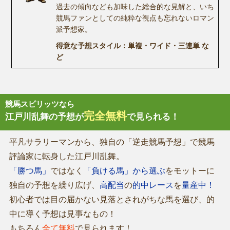
過去の傾向なども加味した総合的な見解と、いち
競馬ファンとしての純粋な視点も忘れないロマン
派予想家。
得意な予想スタイル：単複・ワイド・三連単 な
ど
競馬スピリッツなら
完全無料
江戸川乱舞の予想が
で見られる！
平凡サラリーマンから、独自の「逆走競馬予想」で競馬
評論家に転身した江戸川乱舞。
「勝つ馬」
ではなく
「負ける馬」から選ぶ
をモットーに
独自の予想を繰り広げ、
高配当
の
的中レース
を
量産中！
初心者では目の届かない見落とされがちな馬を選び、的
中に導く予想は見事なもの！
もちろん
全て無料
で見られます！