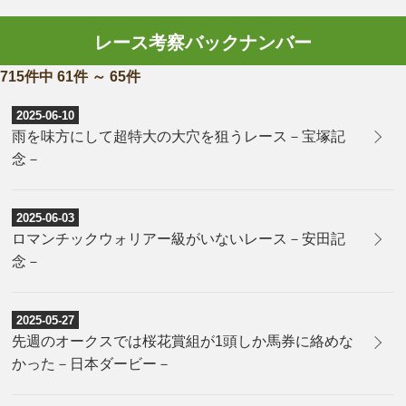
レース考察バックナンバー
715件中 61件 ～ 65件
2025-06-10
雨を味方にして超特大の大穴を狙うレース－宝塚記
念－
2025-06-03
ロマンチックウォリアー級がいないレース－安田記
念－
2025-05-27
先週のオークスでは桜花賞組が1頭しか馬券に絡めな
かった－日本ダービー－