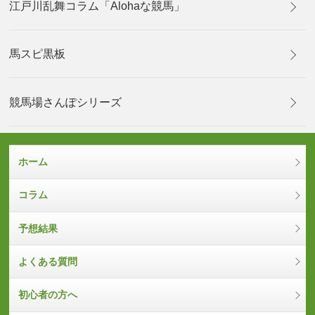
江戸川乱舞コラム「Alohaな競馬」
馬スピ黒板
競馬場さんぽシリーズ
ホーム
コラム
予想結果
よくある質問
初心者の方へ