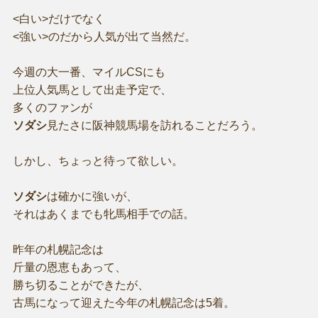
<白い>だけでなく
<強い>のだから人気が出て当然だ。
今週の大一番、マイルCSにも
上位人気馬として出走予定で、
多くのファンが
ソダシ
見たさに阪神競馬場を訪れることだろう。
しかし、ちょっと待って欲しい。
ソダシ
は確かに強いが、
それはあくまでも牝馬相手での話。
昨年の札幌記念は
斤量の恩恵もあって、
勝ち切ることができたが、
古馬になって迎えた今年の札幌記念は5着。