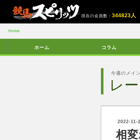
3
4
4
8
2
3
人
現在の会員数：
Home
ホーム
コラム
今週のメイ
レー
2022-11-
相変