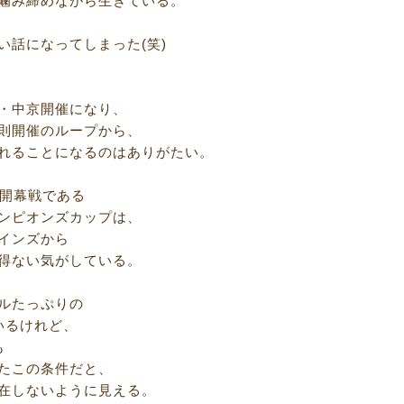
噛み締めながら生きている。
い話になってしまった(笑)
・中京開催になり、
則開催のループから、
れることになるのはありがたい。
の開幕戦である
ンピオンズカップは、
インズから
得ない気がしている。
ルたっぷりの
いるけれど、
も
たこの条件だと、
在しないように見える。