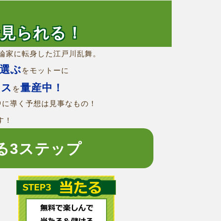
で見られる！
論家に転身した江戸川乱舞。
選ぶ
をモットーに
ース
量産中！
を
中に導く予想は見事なもの！
す！
る3ステップ