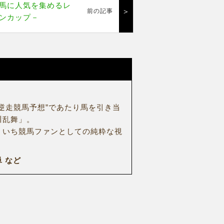
馬に人気を集めるレ
＞
前の記事
ンカップ－
逆走競馬予想”であたり馬を引き当
川乱舞」。
、いち競馬ファンとしての純粋な視
 など