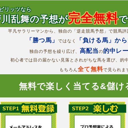
ピリッツなら
完全無料
戸川乱舞の予想が
平凡サラリーマンから、独自の「逆走競馬予想」で競馬評
「勝つ馬」
「負ける馬」から
ではなく
高配当
的中レ
独自の予想を繰り広げ、
の
初心者では目の届かない見落とされがちな馬を選び、的
全て無料
もちろん
で見られま
無料で楽しく当てる&儲け