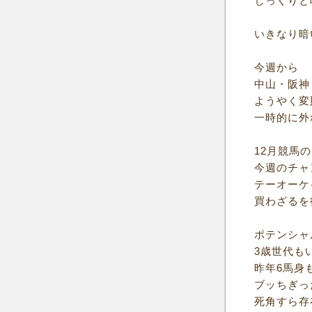
じっくりと
いきなり暗
今週から
中山・阪神
ようやく変
一時的に外
12月競馬
今週のチャ
テーオーケ
買わざるを
ポテンシャ
3歳世代も
昨年6馬身
ブッちぎっ
死角すら存