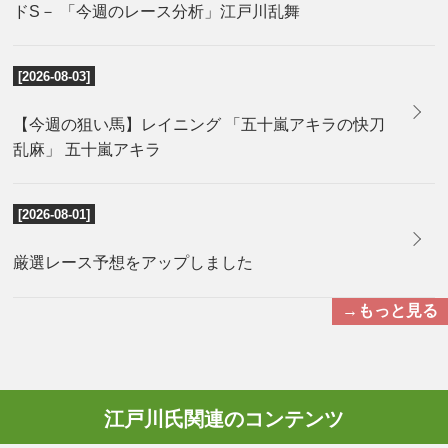
ドS－ 「今週のレース分析」江戸川乱舞
[2026-08-03]
【今週の狙い馬】レイニング 「五十嵐アキラの快刀
乱麻」 五十嵐アキラ
[2026-08-01]
厳選レース予想をアップしました
→もっと見る
江戸川氏関連のコンテンツ