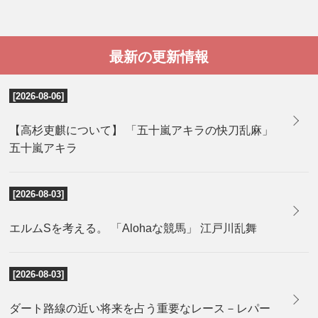
最新の更新情報
[2026-08-06]
【高杉吏麒について】 「五十嵐アキラの快刀乱麻」
五十嵐アキラ
[2026-08-03]
エルムSを考える。 「Alohaな競馬」 江戸川乱舞
[2026-08-03]
ダート路線の近い将来を占う重要なレース－レパー