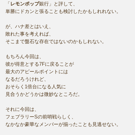
「
レモンポップ
銀行」と評して、
単勝にドカンと張ることも検討したかもしれれない。
が、ハナ差とはいえ、
敗れた事を考えれば、
そこまで盤石な存在ではないのかもしれない。
もちろん今回は、
彼が得意とする7Fに戻ることが
最大のアピールポイントには
なるだろうけれど、
おそらく1倍台になる人気に
見合うかどうかは微妙なところだ。
それに今回は、
フェブラリーSの前哨戦らしく、
なかなか豪華なメンバーが揃ったことも見逃せない。