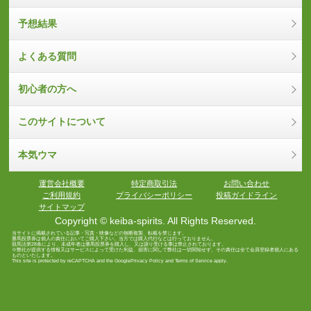
予想結果
よくある質問
初心者の方へ
このサイトについて
本気ウマ
運営会社概要
特定商取引法
お問い合わせ
ご利用規約
プライバシーポリシー
投稿ガイドライン
サイトマップ
Copyright © keiba-spirits. All Rights Reserved.
当サイトに掲載されている記事・写真・映像などの無断複製、転載を禁じます。
勝馬投票券は個人の責任においてご購入下さい。当方では購入代行などは行っておりません。
競馬法第28条により、未成年者は勝馬投票券を購入し、又は譲り受ける事は禁止されております。
※弊社が提供する情報又はサービスによって受けた利益、損害に関して弊社は一切関知せず、その責任は全て会員登録者個人にある
ものといたします。
This site is protected by reCAPTCHA and the Google
Privacy Policy
and
Terms of Service
apply.