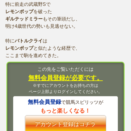
特に前走の武蔵野Sで
レモンポップ
を破った
ギルテッドミラー
もその筆頭だし、
明け4歳世代の勢いも見逃せない。
特に
バトルクライ
は
レモンポップ
と似たような経歴で、
ここまで駒を進めてきた。
この先をご覧いただくには
無料会員登録が必要です。
※すでにアカウントをお持ちの方は
ページ上部よりログインしてください。
無料会員登録
で競馬スピリッツが
もっと楽しくなる！
アカウント登録はコチラ