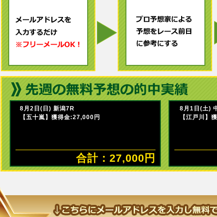
8月2日(日) 新潟7R
8月1日(土) 
【五十嵐】獲得金:27,000円
【江戸川】獲得
合計：27,000円