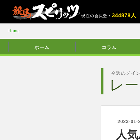
3
4
4
8
7
8
人
現在の会員数：
Home
ホーム
コラム
今週のメイ
レー
2023-01-
人気