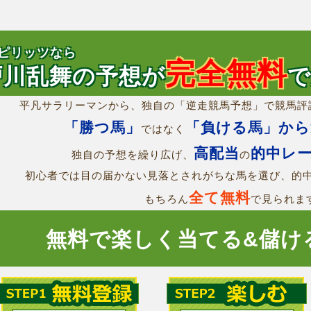
ピリッツなら
完全無料
戸川乱舞の予想が
平凡サラリーマンから、独自の「逆走競馬予想」で競馬評
「勝つ馬」
「負ける馬」から
ではなく
高配当
的中レ
独自の予想を繰り広げ、
の
初心者では目の届かない見落とされがちな馬を選び、的
全て無料
もちろん
で見られま
無料で楽しく当てる&儲け