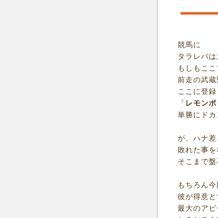
競馬に
タラレバは
もしもここ
前走の武蔵
ここに登録
「
レモンポ
単勝にドカ
が、ハナ差
敗れた事を
そこまで盤
もちろん今
彼が得意と
最大のアピ