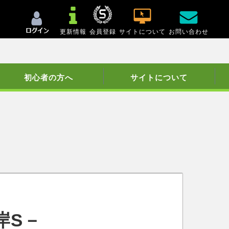
更新情報
会員登録
サイトについて
お問い合わせ
初心者の方へ
サイトについて
岸S－