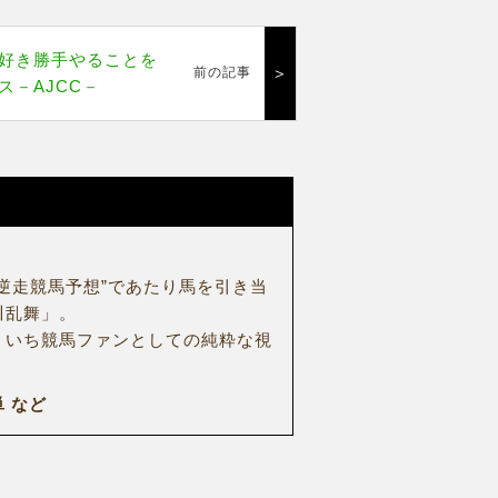
好き勝手やることを
＞
前の記事
ス－AJCC－
逆走競馬予想”であたり馬を引き当
川乱舞」。
、いち競馬ファンとしての純粋な視
 など