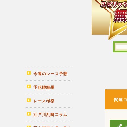
今週のレース予想
予想陣結果
関連
レース考察
江戸川乱舞コラム