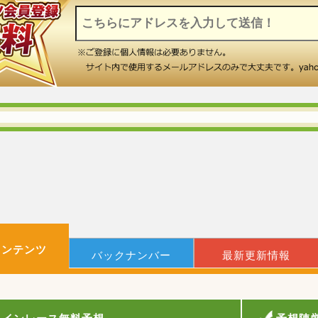
コンテンツ
バックナンバー
最新更新情報