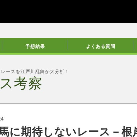
予想結果
よくある質問
ンレースを江戸川乱舞が大分析！
ス考察
24
馬に期待しないレース－根