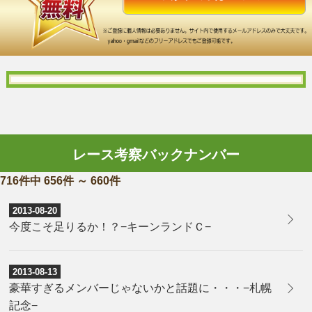
レース考察バックナンバー
716件中 656件 ～ 660件
2013-08-20
今度こそ足りるか！？−キーンランドＣ−
2013-08-13
豪華すぎるメンバーじゃないかと話題に・・・−札幌
記念−