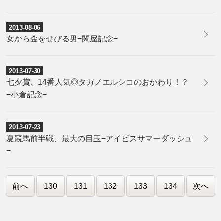
2013-08-06
女から金をせびる男−関屋記念−
2013-07-30
七夕賞、14番人気◎タガノエルシコのおかわり！？
−小倉記念−
2013-07-23
夏競馬前半戦、最大の目玉−アイビスサマーダッシュ
−
前へ
130
131
132
133
134
次へ