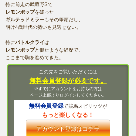
特に前走の武蔵野Sで
レモンポップ
を破った
ギルテッドミラー
もその筆頭だし、
明け4歳世代の勢いも見逃せない。
特に
バトルクライ
は
レモンポップ
と似たような経歴で、
ここまで駒を進めてきた。
この先をご覧いただくには
無料会員登録が必要です。
※すでにアカウントをお持ちの方は
ページ上部よりログインしてください。
無料会員登録
で競馬スピリッツが
もっと楽しくなる！
アカウント登録はコチラ