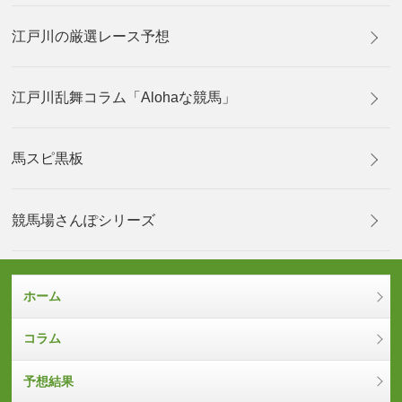
江戸川の厳選レース予想
江戸川乱舞コラム「Alohaな競馬」
馬スピ黒板
競馬場さんぽシリーズ
ホーム
コラム
予想結果