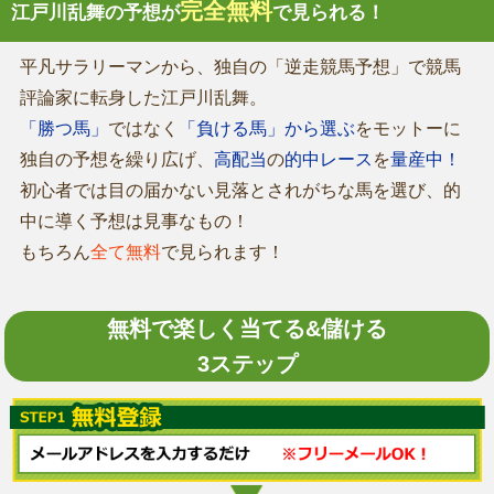
完全無料
江戸川乱舞の予想が
で見られる！
平凡サラリーマンから、独自の「逆走競馬予想」で競馬
評論家に転身した江戸川乱舞。
「勝つ馬」
ではなく
「負ける馬」から選ぶ
をモットーに
独自の予想を繰り広げ、
高配当
の
的中レース
を
量産中！
初心者では目の届かない見落とされがちな馬を選び、的
中に導く予想は見事なもの！
もちろん
全て無料
で見られます！
無料で楽しく当てる&儲ける
3ステップ