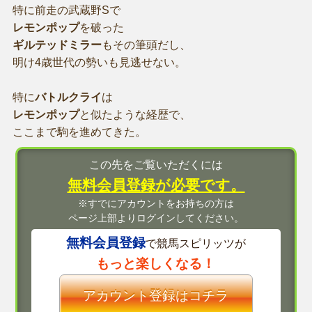
特に前走の武蔵野Sで
レモンポップ
を破った
ギルテッドミラー
もその筆頭だし、
明け4歳世代の勢いも見逃せない。
特に
バトルクライ
は
レモンポップ
と似たような経歴で、
ここまで駒を進めてきた。
この先をご覧いただくには
無料会員登録が必要です。
※すでにアカウントをお持ちの方は
ページ上部よりログインしてください。
無料会員登録
で競馬スピリッツが
もっと楽しくなる！
アカウント登録はコチラ