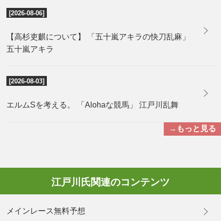
[2026-08-06]
【高杉吏麒について】 「五十嵐アキラの快刀乱麻」
五十嵐アキラ
[2026-08-03]
エルムSを考える。 「Alohaな競馬」 江戸川乱舞
→もっと見る
江戸川氏関連のコンテンツ
メインレース無料予想