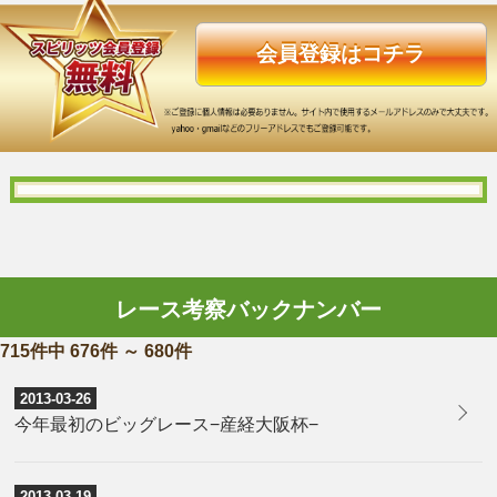
会員登録はコチラ
レース考察バックナンバー
715件中 676件 ～ 680件
2013-03-26
今年最初のビッグレース−産経大阪杯−
2013-03-19