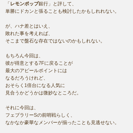
「
レモンポップ
銀行」と評して、
単勝にドカンと張ることも検討したかもしれれない。
が、ハナ差とはいえ、
敗れた事を考えれば、
そこまで盤石な存在ではないのかもしれない。
もちろん今回は、
彼が得意とする7Fに戻ることが
最大のアピールポイントには
なるだろうけれど、
おそらく1倍台になる人気に
見合うかどうかは微妙なところだ。
それに今回は、
フェブラリーSの前哨戦らしく、
なかなか豪華なメンバーが揃ったことも見逃せない。