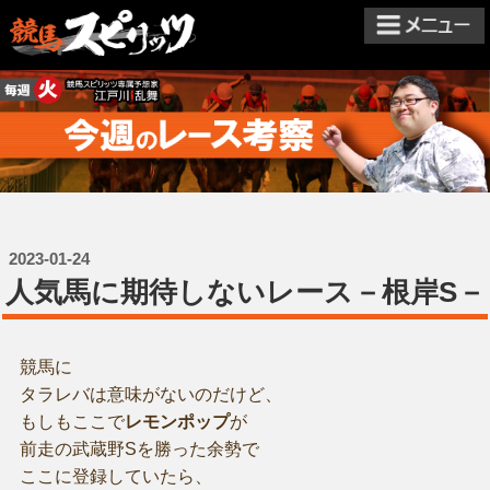
2023-01-24
人気馬に期待しないレース－根岸S－
競馬に
タラレバは意味がないのだけど、
もしもここで
レモンポップ
が
前走の武蔵野Sを勝った余勢で
ここに登録していたら、