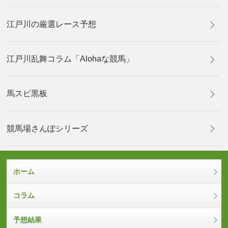
江戸川の厳選レース予想
江戸川乱舞コラム「Alohaな競馬」
馬スピ黒板
競馬場さんぽシリーズ
ホーム
コラム
予想結果