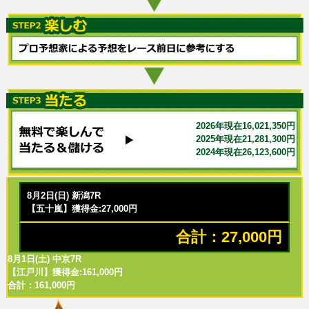
2026年現在16,021,350円
2025年現在21,281,300円
2024年現在26,123,600円
8月2日(日) 新潟7R
【五十嵐】獲得金:27,000円
合計：27,000円
8月1日(土) 中京7R
【江戸川】獲得金:161,000円
合計：161,000円