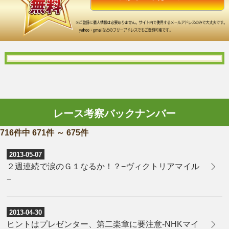
レース考察バックナンバー
716件中 671件 ～ 675件
2013-05-07
２週連続で涙のＧ１なるか！？−ヴィクトリアマイル
−
2013-04-30
ヒントはプレゼンター、第二楽章に要注意-NHKマイ