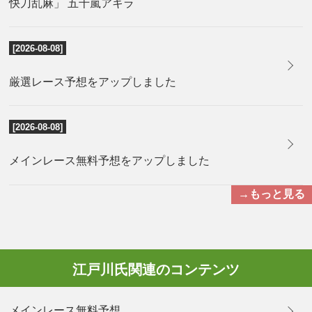
快刀乱麻」 五十嵐アキラ
[2026-08-08]
厳選レース予想をアップしました
[2026-08-08]
メインレース無料予想をアップしました
→もっと見る
江戸川氏関連のコンテンツ
メインレース無料予想