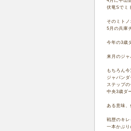
4月に中山
伏竜Sでミ
そのミトノ
5月の兵庫
今年の3歳
来月のジャ
もちろん今
ジャパンダ
ステップの
中央3歳ダ
ある意味、
戦歴のキレ
一本かぶり