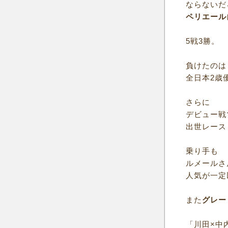
ならないだ
ペリエール
5戦3勝。
負けたのは
全日本2歳
さらに
デビュー戦
出世レース
乗り手も
ルメールさ
人気が一定
また
グレー
「川田×中