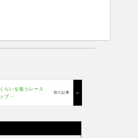
くらいを狙うレース
＞
前の記事
ップ－