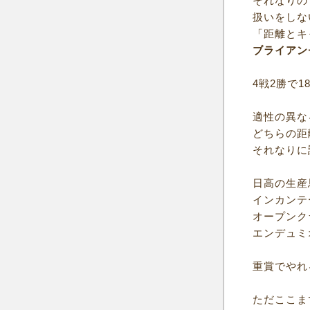
それなりの
扱いをしな
「距離とキ
ブライアン
4戦2勝で1
適性の異な
どちらの距
それなりに
日高の生産
インカンテ
オープンク
エンデュミ
重賞でやれ
ただここま