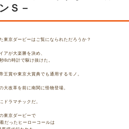
ンＳ－
た東京ダービーはご覧になられただろうか？
イアが大楽勝を決め、
4秒8の時計で駆け抜けた。
帝王賞や東京大賞典でも通用するモノ。
の大改革を前に南関に怪物登場。
にドラマチックだ。
の東京ダービーで
2着だったヒーローコールは