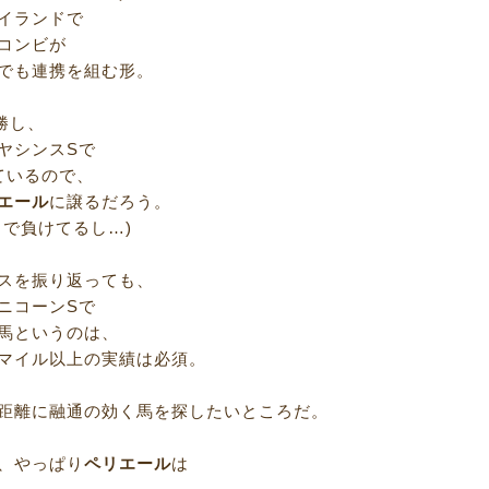
イランドで
コンビが
でも連携を組む形。
勝し、
ヤシンスSで
ているので、
エール
に譲るだろう。
こで負けてるし…)
スを振り返っても、
ニコーンSで
馬というのは、
マイル以上の実績は必須。
距離に融通の効く馬を探したいところだ。
、やっぱり
ペリエール
は