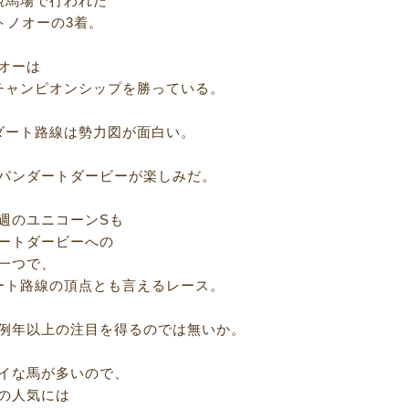
競馬場で行われた
トノオーの3着。
オーは
チャンピオンシップを勝っている。
ダート路線は勢力図が面白い。
パンダートダービーが楽しみだ。
週のユニコーンSも
ートダービーへの
一つで、
ート路線の頂点とも言えるレース。
例年以上の注目を得るのでは無いか。
イな馬が多いので、
の人気には