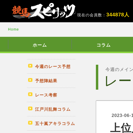
3
4
4
8
7
8
人
現在の会員数：
Home
ホーム
コラム
今週のレース予想
今週のメイ
レー
予想陣結果
レース考察
江戸川乱舞コラム
2023-06-
五十嵐アキラコラム
上位