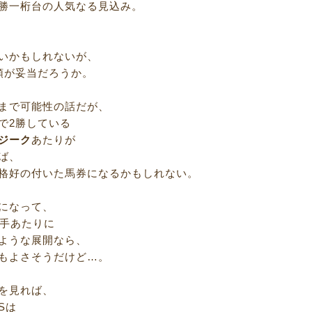
勝一桁台の人気なる見込み。
いかもしれないが、
頭が妥当だろうか。
まで可能性の話だが、
で2勝している
ジーク
あたりが
ば、
格好の付いた馬券になるかもしれない。
になって、
番手あたりに
ような展開なら、
もよさそうだけど…。
を見れば、
Sは