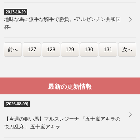
2013-10-29
地味な馬に派手な騎手で勝負。-アルゼンチン共和国
杯-
前へ
127
128
129
130
131
次へ
最新の更新情報
[2026-08-09]
【今週の狙い馬】マルスレジーナ 「五十嵐アキラの
快刀乱麻」 五十嵐アキラ