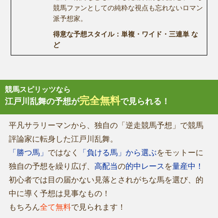
競馬ファンとしての純粋な視点も忘れないロマン
派予想家。
得意な予想スタイル：単複・ワイド・三連単 な
ど
競馬スピリッツなら
完全無料
江戸川乱舞の予想が
で見られる！
平凡サラリーマンから、独自の「逆走競馬予想」で競馬
評論家に転身した江戸川乱舞。
「勝つ馬」
ではなく
「負ける馬」から選ぶ
をモットーに
独自の予想を繰り広げ、
高配当
の
的中レース
を
量産中！
初心者では目の届かない見落とされがちな馬を選び、的
中に導く予想は見事なもの！
もちろん
全て無料
で見られます！