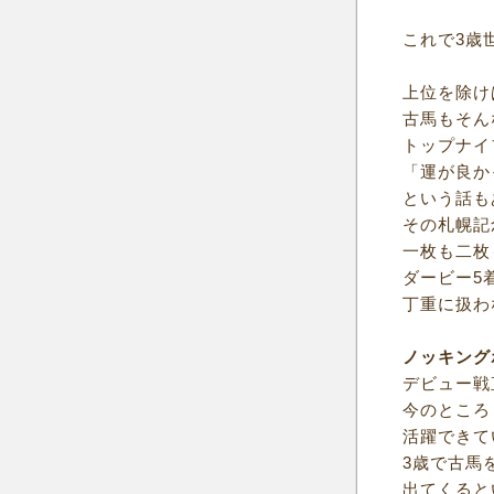
これで3歳
上位を除け
古馬もそん
トップナイ
「運が良か
という話も
その札幌記
一枚も二枚
ダービー5
丁重に扱わ
ノッキング
デビュー戦
今のところ
活躍できて
3歳で古馬
出てくると