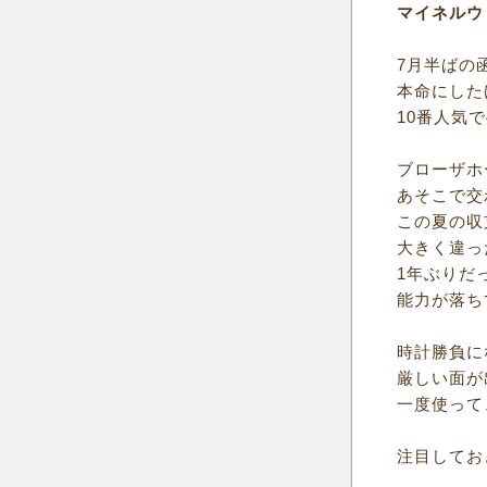
マイネルウ
7月半ばの
本命にした
10番人気
ブローザホ
あそこで交
この夏の収
大きく違っ
1年ぶりだ
能力が落ち
時計勝負に
厳しい面が
一度使って
注目してお