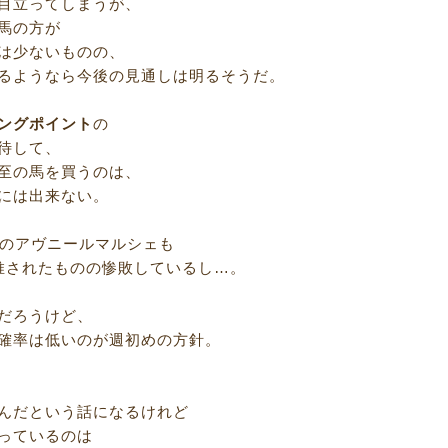
目立ってしまうが、
馬の方が
は少ないものの、
るようなら今後の見通しは明るそうだ。
ングポイント
の
待して、
至の馬を買うのは、
には出来ない。
年のアヴニールマルシェも
推されたものの惨敗しているし…。
だろうけど、
確率は低いのが週初めの方針。
んだという話になるけれど
っているのは