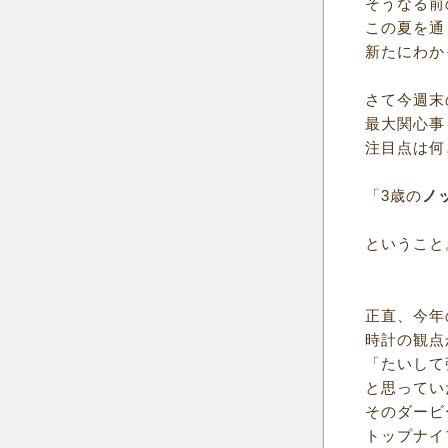
そうなる前
この夏を通
新たにわか
さて今週末
最大関心事
注目点は何
「3歳の
ノ
ということ
正直、今年
時計の観点
「たいして
と思ってい
そのダービ
トップナイ