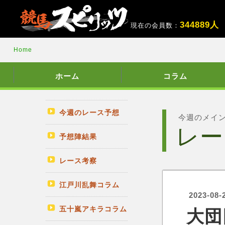
3
4
4
8
8
9
人
現在の会員数：
Home
ホーム
コラム
今週のレース予想
今週のメイ
レー
予想陣結果
レース考察
江戸川乱舞コラム
2023-08-
五十嵐アキラコラム
大団