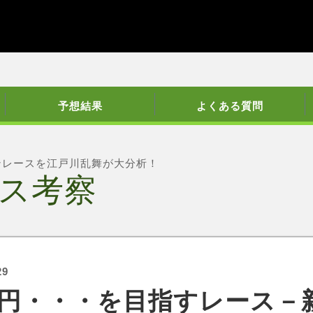
予想結果
よくある質問
ンレースを江戸川乱舞が大分析！
ス考察
29
円・・・を目指すレース－