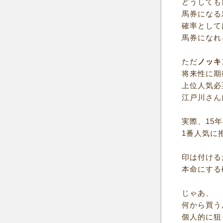
どうしても
馬券になる
確率として
馬券になれ
ただ
ノッキ
将来性に期
上位人気必
江戸川さん
実際、15
1番人気に
印は付ける
本命にする
じゃあ、
何から買う
個人的に狙