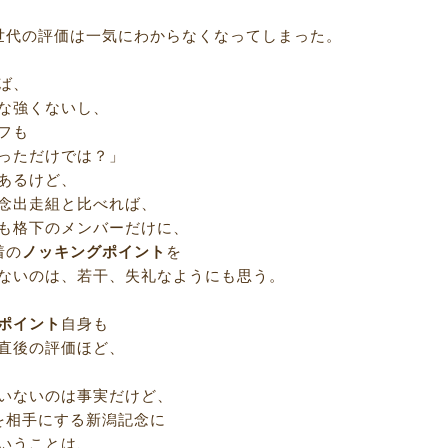
世代の評価は一気にわからなくなってしまった。
ば、
な強くないし、
フも
っただけでは？」
あるけど、
念出走組と比べれば、
も格下のメンバーだけに、
着の
ノッキングポイント
を
ないのは、若干、失礼なようにも思う。
ポイント
自身も
直後の評価ほど、
いないのは事実だけど、
を相手にする新潟記念に
いうことは、