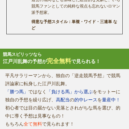
競馬ファンとしての純粋な視点も忘れないロマン
派予想家。
得意な予想スタイル：単複・ワイド・三連単 な
ど
競馬スピリッツなら
完全無料
江戸川乱舞の予想が
で見られる！
平凡サラリーマンから、独自の「逆走競馬予想」で競馬
評論家に転身した江戸川乱舞。
「勝つ馬」
ではなく
「負ける馬」から選ぶ
をモットーに
独自の予想を繰り広げ、
高配当
の
的中レース
を
量産中！
初心者では目の届かない見落とされがちな馬を選び、的
中に導く予想は見事なもの！
もちろん
全て無料
で見られます！