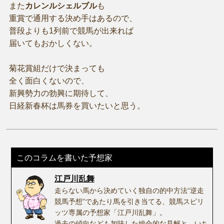
また
カレンルシェルブル
も
重賞で通用する決め手はあるので、
普段よりも1列前で競馬が出来れば
届いてもおかしくない。
菊花賞組だけで決まっても
全く面白くないので、
新興勢力の勃興に期待して、
日経新春杯は馬券を買いたいと思う。
このコラムを書いた予想家
江戸川乱舞
走らない馬から決めていく独自の的中方法“逆走
競馬予想”であたり馬を引き当てる、競馬スピリ
ッツ専属の予想家「江戸川乱舞」。
過去の傾向なども加味した総合的な見解と、いち