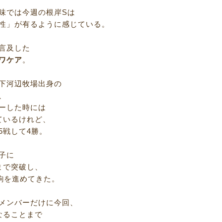
味では今週の根岸Sは
性」が有るように感じている。
言及した
ワケア
。
下河辺牧場出身の
、
ーした時には
ているけれど、
5戦して4勝。
子に
まで突破し、
駒を進めてきた。
メンバーだけに今回、
なることまで