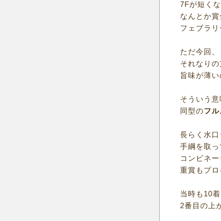
7Fが短く
なんとか賞
フェブラリ
ただ今回、
それなりの
旨味が薄い
そういう意
同型の
フル
長らく水口
手綱を取っ
コンビネー
重賞もプロ
当時も10
2番目の上