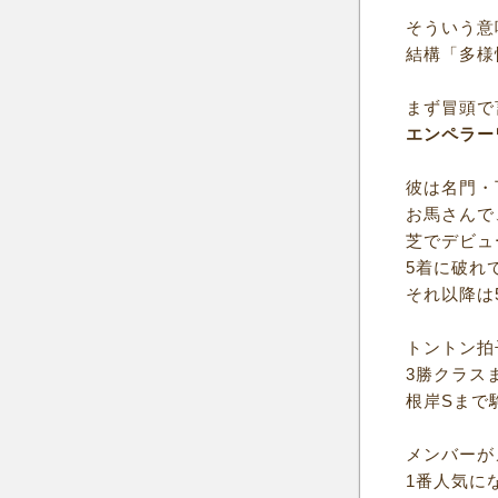
そういう意
結構「多様
まず冒頭で
エンペラー
彼は名門・
お馬さんで
芝でデビュ
5着に破れ
それ以降は
トントン拍
3勝クラス
根岸Sまで
メンバーが
1番人気に