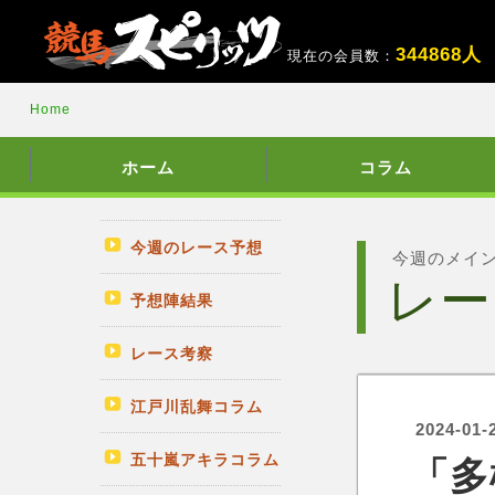
3
4
4
8
6
8
人
現在の会員数：
Home
ホーム
コラム
今週のレース予想
今週のメイ
レー
予想陣結果
レース考察
江戸川乱舞コラム
2024-01-
五十嵐アキラコラム
「多