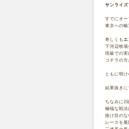
サンライズ
すでにオー
東京への輸
奇しくも
エ
下河辺牧場
現級での実
コチラの方
ともに明け
結果抜きに
ちなみに2
極端な戦法
抜け目のな
レースを展