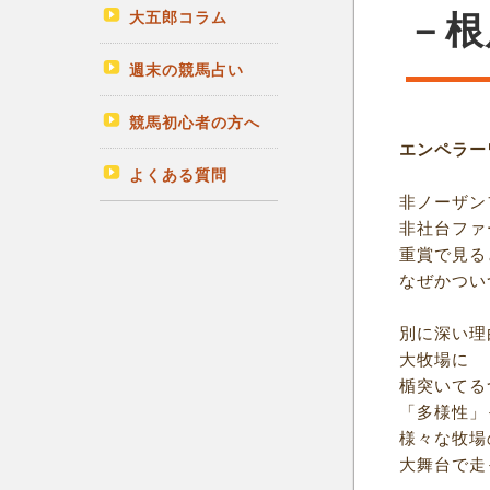
大五郎コラム
－根
週末の競馬占い
競馬初心者の方へ
エンペラー
よくある質問
非ノーザン
非社台ファ
重賞で見る
なぜかつい
別に深い理
大牧場に
楯突いてる
「多様性」
様々な牧場
大舞台で走