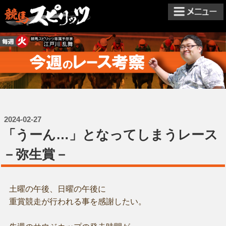
2024-02-27
「うーん…」となってしまうレース
－弥生賞－
土曜の午後、日曜の午後に
重賞競走が行われる事を感謝したい。