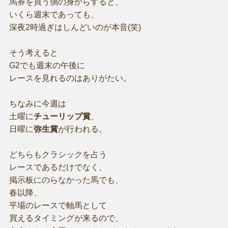
馬券を買う側の身からすると、
いくら週末であっても、
深夜2時過ぎはしんどいのが本音(笑)
そう考えると
G2でも週末の午後に
レースを見れるのはありがたい。
ちなみに今週は
土曜に
チューリップ賞
、
日曜に
弥生賞
が行われる。
どちらもクラシックを占う
レースであるだけでなく、
掲示板にのらなかった馬でも、
春以降、
平場のレースで軸馬として
買えるタイミングが来るので、