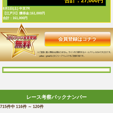
合計：27,000円
8月1日(土) 中京7R
【江戸川】獲得金:161,000円
合計：161,000円
会員登録はコチラ
レース考察バックナンバー
715件中 116件 ～ 120件