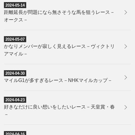
2024-05-14
距離延長が問題になら無さそうな馬を狙うレース－
オークス－
2024-05-07
かなりメンバーが寂しく見えるレース－ヴィクトリ
アマイル－
2024-04-30
マイルG1が多すぎるレース－NHKマイルカップ－
2024-04-23
好きなだけに良い想いをしたいレース－天皇賞・春
－
2024-04-16