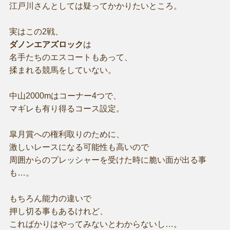
江戸川さんとしては疑ってかかりたいところ。
実はこの2戦、
ダノンエアズロック
は
名手たちのエスコートもあって、
揉まれる競馬をしていない。
中山2000mはコーナー4つで、
マギレも有り得るコース設定。
皐月賞への権利取りのために、
激しいレースになる可能性も高いので
周囲からのプレッシャーを受けた時に脆い面が出る事
も…。
もちろん能力の違いで
押し切る事もあるけれど、
こればかりはやってみないとわからないし…。