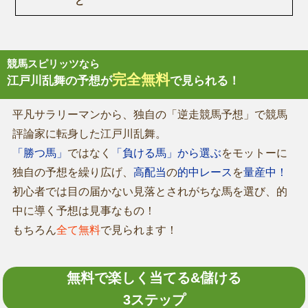
ど
競馬スピリッツなら
完全無料
江戸川乱舞の予想が
で見られる！
平凡サラリーマンから、独自の「逆走競馬予想」で競馬
評論家に転身した江戸川乱舞。
「勝つ馬」
ではなく
「負ける馬」から選ぶ
をモットーに
独自の予想を繰り広げ、
高配当
の
的中レース
を
量産中！
初心者では目の届かない見落とされがちな馬を選び、的
中に導く予想は見事なもの！
もちろん
全て無料
で見られます！
無料で楽しく当てる&儲ける
3ステップ