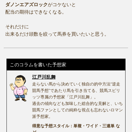
ダノンエアズロック
がコケないと
配当の期待はできなくなる。
それだけに
出来るだけ頭数を絞って馬券を買いたいと思う。
このコラムを書いた予想家
江戸川乱舞
走らない馬から決めていく独自の的中方法“逆走
競馬予想”であたり馬を引き当てる、競馬スピリ
ッツ専属の予想家「江戸川乱舞」。
過去の傾向なども加味した総合的な見解と、いち
競馬ファンとしての純粋な視点も忘れないロマン
派予想家。
得意な予想スタイル：単複・ワイド・三連単 な