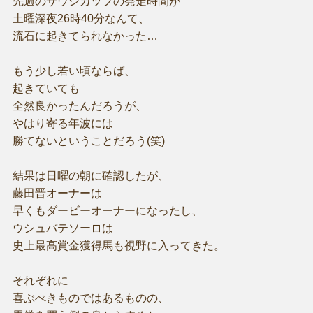
先週のサウジカップの発走時間が
土曜深夜26時40分なんて、
流石に起きてられなかった…
もう少し若い頃ならば、
起きていても
全然良かったんだろうが、
やはり寄る年波には
勝てないということだろう(笑)
結果は日曜の朝に確認したが、
藤田晋オーナーは
早くもダービーオーナーになったし、
ウシュバテソーロは
史上最高賞金獲得馬も視野に入ってきた。
それぞれに
喜ぶべきものではあるものの、