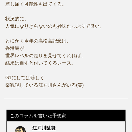
差し届く可能性も出てくる。
状況的に、
人気になりきらないのも妙味たっぷりで良い。
とにかく今年の高松宮記念は、
香港馬が
世界レベルの走りを見せてくれれば、
結果は自ずと付いてくるレース。
G1にしては珍しく
楽観視している江戸川さんがいる(笑)
このコラムを書いた予想家
江戸川乱舞