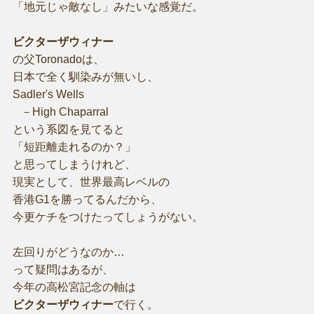
「地元じゃ敵なし」みたいな感覚だ。
ビクターザウィナー
の父Toronadoは、
日本で全く馴染みが無いし、
Sadler's Wells
－High Chaparral
という系図を見てると
「短距離走れるのか？」
と思ってしまうけれど、
現実として、世界最高レベルの
香港G1を勝ってるんだから、
今更ケチをつけたってしょうがない。
左回りがどうなのか…
って疑問はあるが、
今年の高松宮記念の軸は
ビクターザウィナー
で行く。