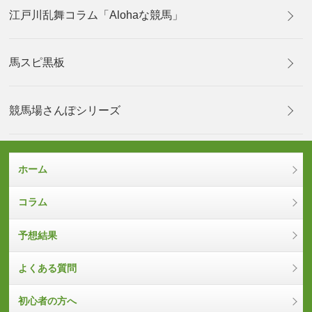
江戸川乱舞コラム「Alohaな競馬」
馬スピ黒板
競馬場さんぽシリーズ
ホーム
コラム
予想結果
よくある質問
初心者の方へ