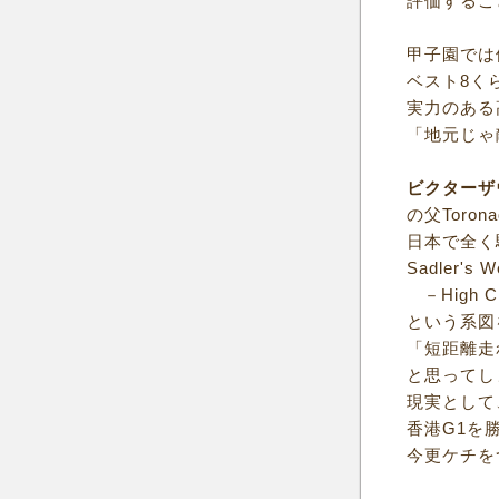
評価するこ
甲子園では
ベスト8く
実力のある
「地元じゃ
ビクターザ
の父Toron
日本で全く
Sadler's W
－High Ch
という系図
「短距離走
と思ってし
現実として
香港G1を
今更ケチを