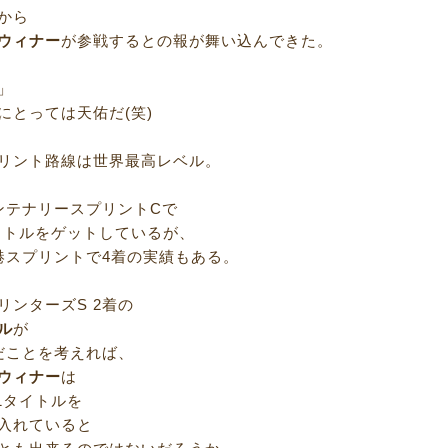
から
ウィナー
が参戦するとの報が舞い込んできた。
」
にとっては天佑だ(笑)
リント路線は世界最高レベル。
ンテナリースプリントCで
イトルをゲットしているが、
港スプリントで4着の実績もある。
リンターズS 2着の
ル
が
だことを考えれば、
ウィナー
は
1タイトルを
入れていると