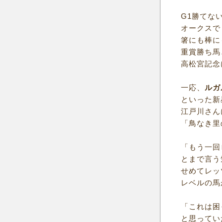
G1勝てな
オークスで
箸にも棒に
重賞勝ち馬
高松宮記念
一応、
ルガ
といった新
江戸川さん
「鳥なき里
「もう一回
とまで言う
せめてレッ
レベルの馬
「これは困
と思ってい