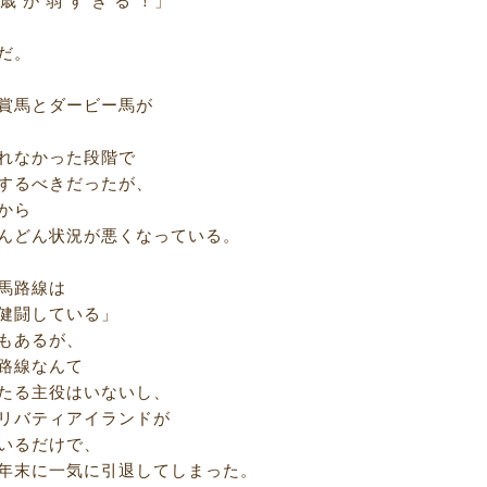
歳 が 弱 す ぎ る ！」
だ。
賞馬とダービー馬が
れなかった段階で
するべきだったが、
から
んどん状況が悪くなっている。
馬路線は
健闘している」
もあるが、
路線なんて
たる主役はいないし、
リバティアイランドが
いるだけで、
年末に一気に引退してしまった。