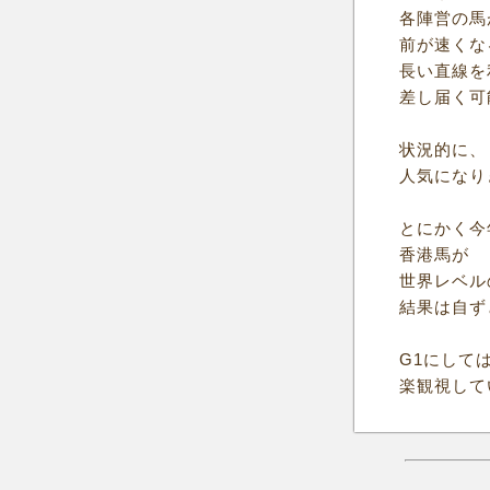
各陣営の馬
前が速くな
長い直線を
差し届く可
状況的に、
人気になり
とにかく今
香港馬が
世界レベル
結果は自ず
G1にして
楽観視して