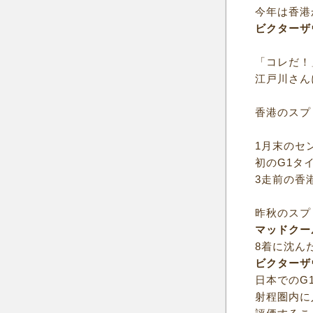
今年は香港
ビクターザ
「コレだ！
江戸川さん
香港のスプ
1月末のセ
初のG1タ
3走前の香
昨秋のスプ
マッドクー
8着に沈ん
ビクターザ
日本でのG
射程圏内に