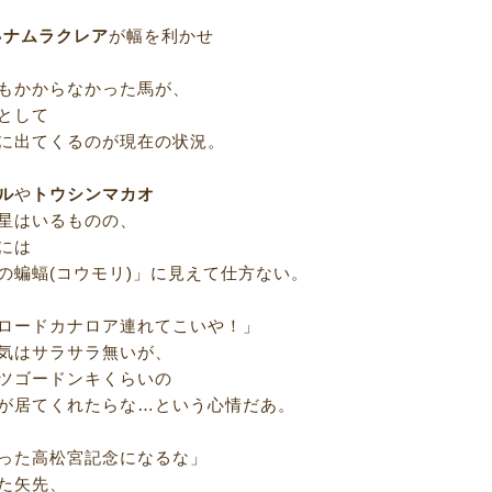
い
ナムラクレア
が幅を利かせ
もかからなかった馬が、
として
に出てくるのが現在の状況。
ル
や
トウシンマカオ
星はいるものの、
には
の蝙蝠(コウモリ)」に見えて仕方ない。
ロードカナロア連れてこいや！」
気はサラサラ無いが、
ツゴードンキくらいの
が居てくれたらな…という心情だあ。
った高松宮記念になるな」
た矢先、