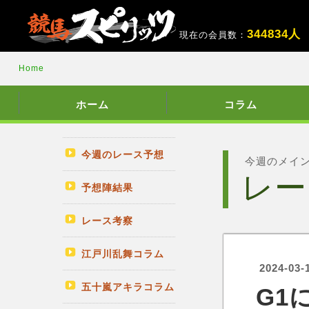
3
4
4
8
3
4
人
現在の会員数：
Home
ホーム
コラム
今週のレース予想
今週のメイ
レー
予想陣結果
レース考察
江戸川乱舞コラム
2024-03-
五十嵐アキラコラム
G1