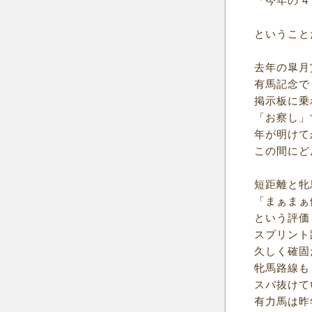
「今年の 4 
ということ
去年の皐月
有馬記念で
掲示板に乗
「お察し」
年が明けて
この間にど
短距離と牝
「まぁまぁ
という評価
スプリント
久しく確固
牝馬路線も
スバ抜けて
有力馬は昨