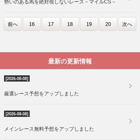
勢いのある馬を絶対視しないレース－マイルCS－
前へ
16
17
18
19
20
次へ
最新の更新情報
[2026-08-08]
厳選レース予想をアップしました
[2026-08-08]
メインレース無料予想をアップしました