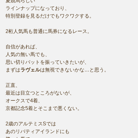
夏競馬らしい
ラインナップになっており、
特別登録を見るだけでもワクワクする。
2桁人気馬も普通に馬券になるレース。
自信があれば、
人気の無い馬でも、
思い切りバットを振っていきたいが、
まずは
ラヴェル
は無視できないかな…と思う。
正直、
最近は目立つところがないが、
オークスで4着、
京都記念5着とそこまで悪くない。
2歳のアルテミスSでは
あのリバティアイランドにも