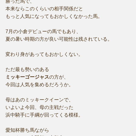
勝った馬で、
本来ならこのくらいの相手関係だと
もっと人気になってもおかしくなかった馬。
7月の小倉デビューの馬でもあり、
夏の暑い時期の方が良い可能性は残されている。
変わり身があってもおかしくない。
ただ最も勢いのある
ミッキーゴージャス
の方が、
今回は人気を集めるだろうか。
母はあのミッキークイーンで、
いよいよ今回、母の主戦だった
浜中騎手に手綱が回ってくる模様。
愛知杯勝ち馬ながら