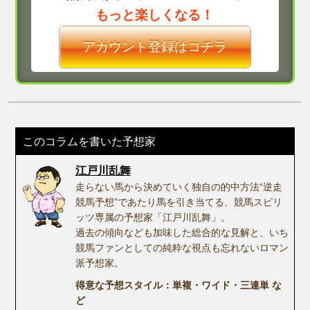
もっと楽しくなる！
アカウント登録はコチラ
このコラムを書いた予想家
江戸川乱舞
走らない馬から決めていく独自の的中方法“逆走
競馬予想”であたり馬を引き当てる、競馬スピリ
ッツ専属の予想家「江戸川乱舞」。
過去の傾向なども加味した総合的な見解と、いち
競馬ファンとしての純粋な視点も忘れないロマン
派予想家。
得意な予想スタイル：単複・ワイド・三連単 な
ど