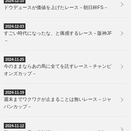
2024-12-10
ドウデュースが価値を上げたレース－朝日杯FS－
2024-12-03
すごい時代になったな、と痛感するレース－阪神JF
－
2024-11-25
今のままならあの馬に全てを託すレース－チャンピ
オンズカップ－
2024-11-19
週末までワクワクが止まることは無いレース－ジャ
パンカップ－
2024-11-12