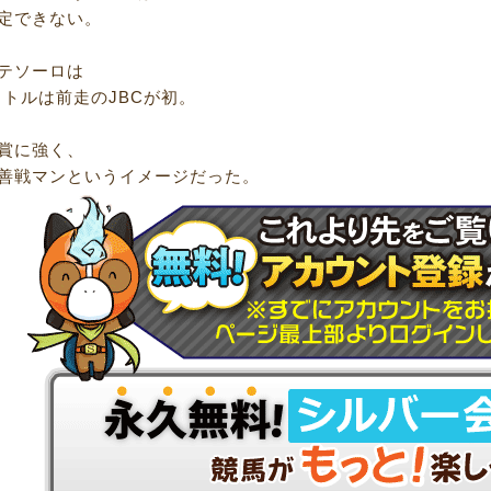
定できない。
テソーロは
イトルは前走のJBCが初。
賞に強く、
善戦マンというイメージだった。