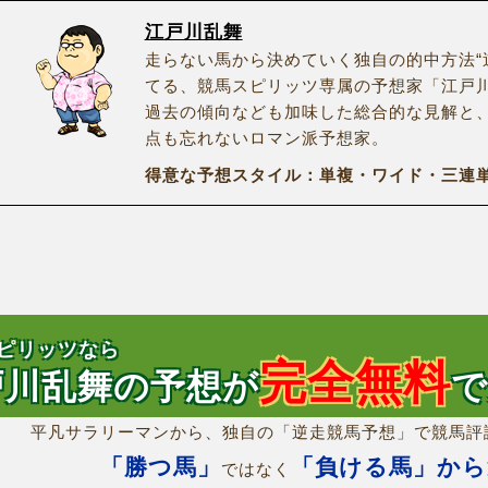
江戸川乱舞
走らない馬から決めていく独自の的中方法“
てる、競馬スピリッツ専属の予想家「江戸
過去の傾向なども加味した総合的な見解と
点も忘れないロマン派予想家。
得意な予想スタイル：単複・ワイド・三連単
ピリッツなら
完全無料
戸川乱舞の予想が
平凡サラリーマンから、独自の「逆走競馬予想」で競馬評
「勝つ馬」
「負ける馬」から
ではなく