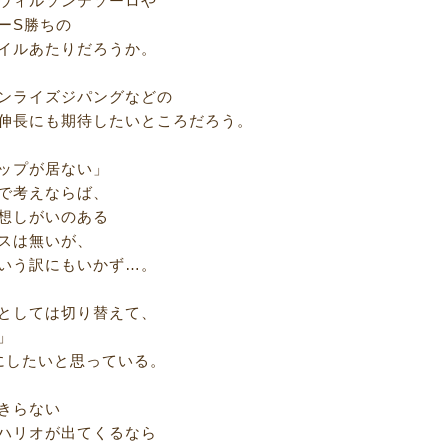
のウィルソンテソーロや
ーS勝ちの
イルあたりだろうか。
ンライズジパングなどの
伸長にも期待したいところだろう。
ップが居ない」
で考えならば、
想しがいのある
スは無いが、
いう訳にもいかず…。
としては切り替えて、
」
にしたいと思っている。
きらない
ハリオが出てくるなら