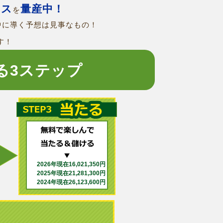
ース
量産中！
を
中に導く予想は見事なもの！
す！
る3ステップ
2026年現在16,021,350円
2025年現在21,281,300円
2024年現在26,123,600円