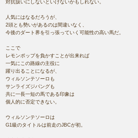
対抗扱いにしないといけないかもしれない。
人気にはなるだろうが、
2頭とも勢いがあるのは間違いなく、
今後のダート界を引っ張っていく可能性の高い馬だ。
ここで
レモンポップを負かすことが出来れば
一気にこの路線の主役に
躍り出ることになるが、
ウィルソンテソーロも
サンライズジパングも
共に一長一短の馬である印象は
個人的に否定できない。
ウィルソンテソーロは
G1級のタイトルは前走のJBCが初。