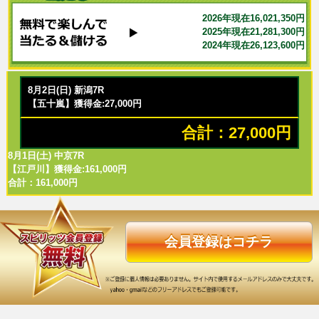
2026年現在16,021,350円
2025年現在21,281,300円
2024年現在26,123,600円
8月2日(日) 新潟7R
【五十嵐】獲得金:27,000円
合計：27,000円
8月1日(土) 中京7R
【江戸川】獲得金:161,000円
合計：161,000円
会員登録はコチラ