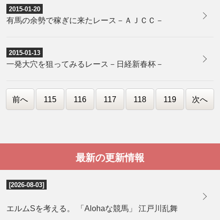
2015-01-20
有馬の余勢で稼ぎに来たレース－ＡＪＣＣ－
2015-01-13
一発大穴を狙ってみるレース－日経新春杯－
前へ
115
116
117
118
119
次へ
最新の更新情報
[2026-08-03]
エルムSを考える。 「Alohaな競馬」 江戸川乱舞