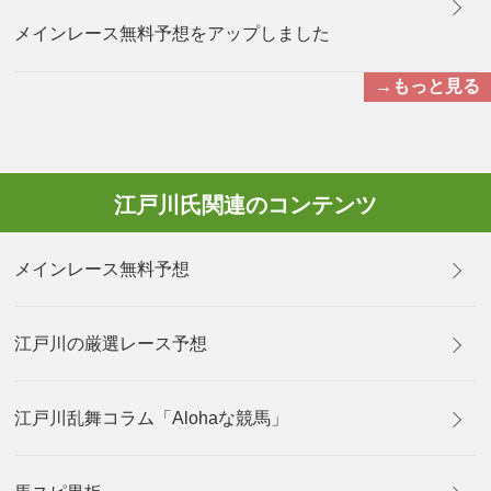
メインレース無料予想をアップしました
→もっと見る
江戸川氏関連のコンテンツ
メインレース無料予想
江戸川の厳選レース予想
江戸川乱舞コラム「Alohaな競馬」