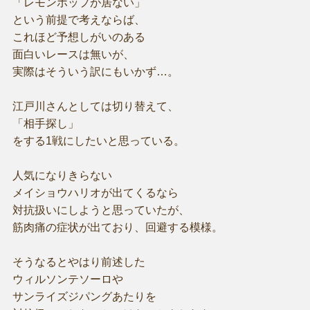
「レモンポップが居ない」
という前提で考えならば、
これほど予想しがいのある
面白いレースは無いが、
実際はそういう訳にもいかず…。
江戸川さんとしては切り替えて、
「相手探し」
をする1戦にしたいと思っている。
人気になりきらない
メイショウハリオが出てくるなら
対抗扱いにしようと思っていたが、
筋肉痛の症状が出ており、回避する模様。
そうなるとやはり前述した
ウィルソンテソーロや
サンライズジパングあたりを