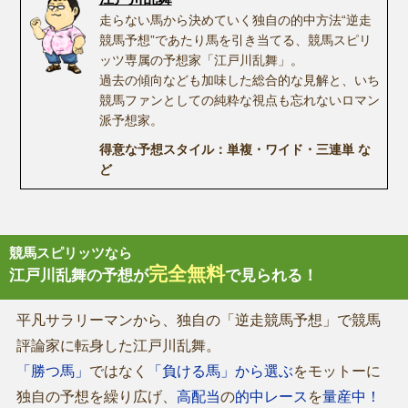
走らない馬から決めていく独自の的中方法“逆走
競馬予想”であたり馬を引き当てる、競馬スピリ
ッツ専属の予想家「江戸川乱舞」。
過去の傾向なども加味した総合的な見解と、いち
競馬ファンとしての純粋な視点も忘れないロマン
派予想家。
得意な予想スタイル：単複・ワイド・三連単 な
ど
競馬スピリッツなら
完全無料
江戸川乱舞の予想が
で見られる！
平凡サラリーマンから、独自の「逆走競馬予想」で競馬
評論家に転身した江戸川乱舞。
「勝つ馬」
ではなく
「負ける馬」から選ぶ
をモットーに
独自の予想を繰り広げ、
高配当
の
的中レース
を
量産中！