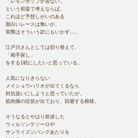
「レモンポップが居ない」
という前提で考えならば、
これほど予想しがいのある
面白いレースは無いが、
実際はそういう訳にもいかず…。
江戸川さんとしては切り替えて、
「相手探し」
をする1戦にしたいと思っている。
人気になりきらない
メイショウハリオが出てくるなら
対抗扱いにしようと思っていたが、
筋肉痛の症状が出ており、回避する模様。
そうなるとやはり前述した
ウィルソンテソーロや
サンライズジパングあたりを