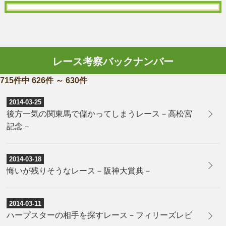
レース考察バックナンバー
715件中 626件 ～ 630件
2014-03-25
後方一気の関東馬で儲かってしまうレース－高松宮
記念－
2014-03-18
悔いが残りそうなレース－阪神大賞典－
2014-03-11
ハープスターの相手を探すレース－フィリーズレビ