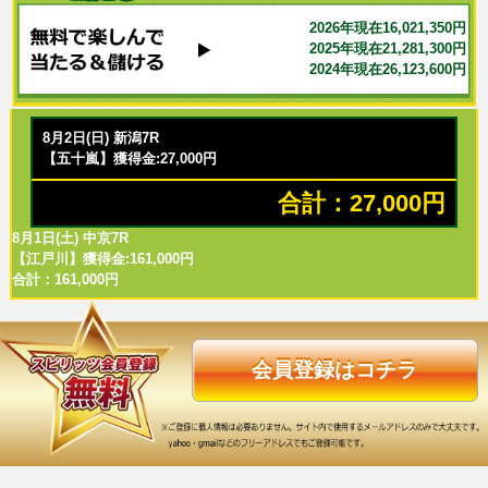
2026年現在16,021,350円
2025年現在21,281,300円
2024年現在26,123,600円
8月2日(日) 新潟7R
【五十嵐】獲得金:27,000円
合計：27,000円
8月1日(土) 中京7R
【江戸川】獲得金:161,000円
合計：161,000円
会員登録はコチラ