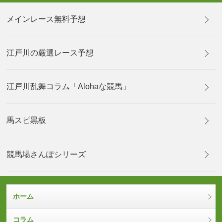
メインレース無料予想
江戸川の厳選レース予想
江戸川乱舞コラム「Alohaな競馬」
馬スピ黒板
競馬場さんぽシリーズ
ホーム
コラム