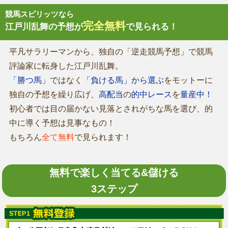
競馬スピリッツなら
完全無料
江戸川乱舞の予想が
で見られる！
平凡サラリーマンから、独自の「逆走競馬予想」で競馬
評論家に転身した江戸川乱舞。
「勝つ馬」
ではなく
「負ける馬」から選ぶ
をモットーに
独自の予想を繰り広げ、
高配当
の
的中レース
を
量産中！
初心者では目の届かない見落とされがちな馬を選び、的
中に導く予想は見事なもの！
もちろん
全て無料
で見られます！
無料で楽しく当てる&儲ける
3ステップ