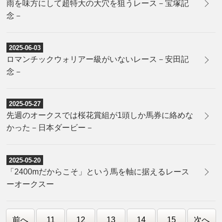
雨を味方にして超特大の大穴を狙うレース－宝塚記
念－
2025-06-03
ロマンチックウォリアー級がいないレース－安田記
念－
2025-05-27
先週のオークスでは桜花賞組が1頭しか馬券に絡めな
かった－日本ダービー－
2025-05-20
「2400mだからこそ」という馬を軸に据えるレース
ーオークスー
前へ
11
12
13
14
15
次へ