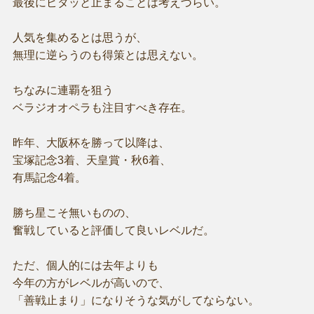
最後にピタッと止まることは考えづらい。
人気を集めるとは思うが、
無理に逆らうのも得策とは思えない。
ちなみに連覇を狙う
ベラジオオペラも注目すべき存在。
昨年、大阪杯を勝って以降は、
宝塚記念3着、天皇賞・秋6着、
有馬記念4着。
勝ち星こそ無いものの、
奮戦していると評価して良いレベルだ。
ただ、個人的には去年よりも
今年の方がレベルが高いので、
「善戦止まり」になりそうな気がしてならない。