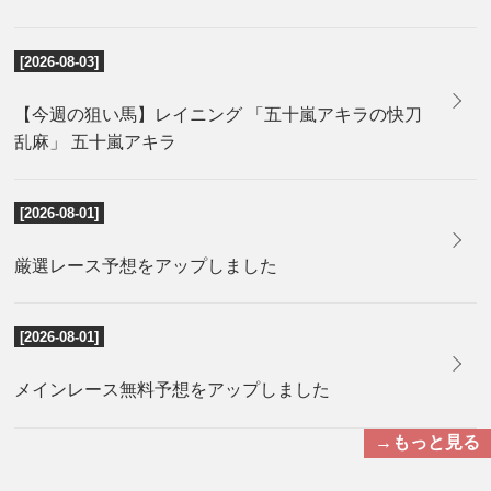
[2026-08-03]
【今週の狙い馬】レイニング 「五十嵐アキラの快刀
乱麻」 五十嵐アキラ
[2026-08-01]
厳選レース予想をアップしました
[2026-08-01]
メインレース無料予想をアップしました
→もっと見る