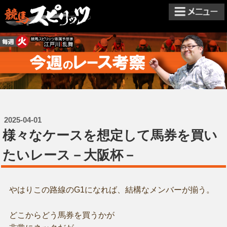
2025-04-01
様々なケースを想定して馬券を買い
たいレース－大阪杯－
やはりこの路線のG1になれば、結構なメンバーが揃う。
どこからどう馬券を買うかが