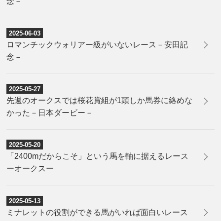
念－
2025-06-03
ロマンチックウォリアー級がいないレース－安田記
念－
2025-05-27
先週のオークスでは桜花賞組が1頭しか馬券に絡めな
かった－日本ダービー－
2025-05-20
「2400mだからこそ」という馬を軸に据えるレース
ーオークスー
2025-05-13
ミナレットの役割ができる馬がいれば面白いレース