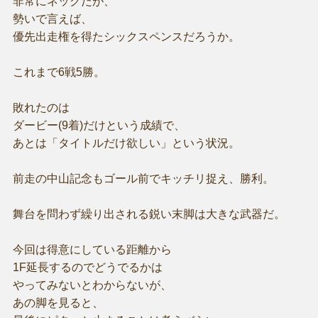
非常にネックだが、
勢いで言えば、
優先出走権を得たシックスペンスだろうか。
これまで6戦5勝。
敗れたのは
ダービー(9着)だけという成績で、
あとは「タイトルだけ欲しい」という状況。
前走の中山記念もゴール前でキッチリ捉え、勝利。
舞台を問わず繰り出される鋭い末脚は大きな武器だ。
今回は得意にしている距離から
1F延長するのでどうでるかは
やってみないとわからないが、
あの脚を見ると、