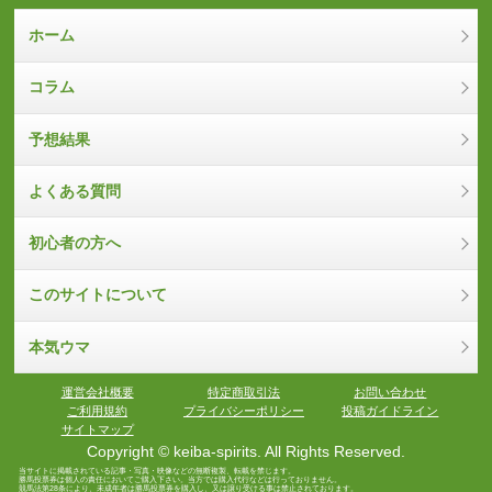
ホーム
コラム
予想結果
よくある質問
初心者の方へ
このサイトについて
本気ウマ
運営会社概要
特定商取引法
お問い合わせ
ご利用規約
プライバシーポリシー
投稿ガイドライン
サイトマップ
Copyright © keiba-spirits. All Rights Reserved.
当サイトに掲載されている記事・写真・映像などの無断複製、転載を禁じます。
勝馬投票券は個人の責任においてご購入下さい。当方では購入代行などは行っておりません。
競馬法第28条により、未成年者は勝馬投票券を購入し、又は譲り受ける事は禁止されております。