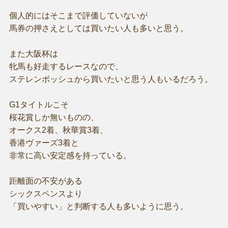
個人的にはそこまで評価していないが
馬券の押さえとしては買いたい人も多いと思う。
また大阪杯は
牝馬も好走するレースなので、
ステレンボッシュから買いたいと思う人もいるだろう。
G1タイトルこそ
桜花賞しか無いものの、
オークス2着、秋華賞3着、
香港ヴァーズ3着と
非常に高い安定感を持っている。
距離面の不安がある
シックスペンスより
「買いやすい」と判断する人も多いように思う。