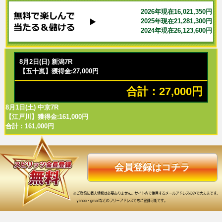
2026年現在16,021,350円
2025年現在21,281,300円
2024年現在26,123,600円
8月2日(日) 新潟7R
【五十嵐】獲得金:27,000円
合計：27,000円
8月1日(土) 中京7R
【江戸川】獲得金:161,000円
合計：161,000円
会員登録はコチラ