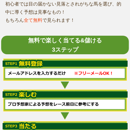
初心者では目の届かない見落とされがちな馬を選び、的
中に導く予想は見事なもの！
もちろん
全て無料
で見られます！
無料で楽しく当てる&儲ける
3ステップ