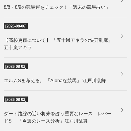
8/8・8/9の競馬運をチェック！「週末の競馬占い」
[2026-08-06]
【高杉吏麒について】 「五十嵐アキラの快刀乱麻」
五十嵐アキラ
[2026-08-03]
エルムSを考える。 「Alohaな競馬」 江戸川乱舞
[2026-08-03]
ダート路線の近い将来を占う重要なレース－レパー
ドS－ 「今週のレース分析」江戸川乱舞