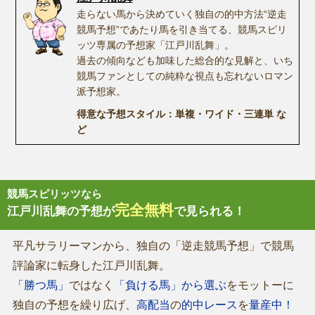
走らない馬から決めていく独自の的中方法“逆走
競馬予想”であたり馬を引き当てる、競馬スピリ
ッツ専属の予想家「江戸川乱舞」。
過去の傾向なども加味した総合的な見解と、いち
競馬ファンとしての純粋な視点も忘れないロマン
派予想家。
得意な予想スタイル：単複・ワイド・三連単 な
ど
競馬スピリッツなら
完全無料
江戸川乱舞の予想が
で見られる！
平凡サラリーマンから、独自の「逆走競馬予想」で競馬
評論家に転身した江戸川乱舞。
「勝つ馬」
ではなく
「負ける馬」から選ぶ
をモットーに
独自の予想を繰り広げ、
高配当
の
的中レース
を
量産中！