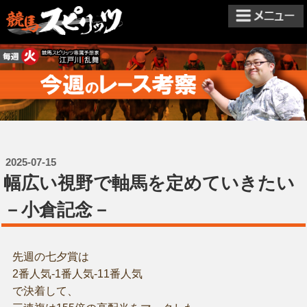
2025-07-15
幅広い視野で軸馬を定めていきたい
－小倉記念－
先週の七夕賞は
2番人気-1番人気-11番人気
で決着して、