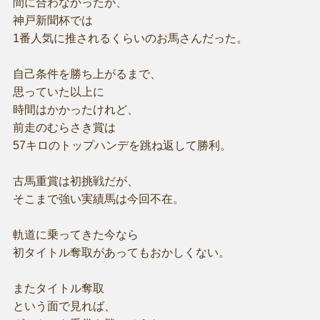
間に合わなかったが、
神戸新聞杯では
1番人気に推されるくらいのお馬さんだった。
自己条件を勝ち上がるまで、
思っていた以上に
時間はかかったけれど、
前走のむらさき賞は
57キロのトップハンデを跳ね返して勝利。
古馬重賞は初挑戦だが、
そこまで強い実績馬は今回不在。
軌道に乗ってきた今なら
初タイトル奪取があってもおかしくない。
またタイトル奪取
という面で見れば、