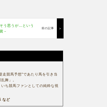
そう思うが…という
＞
前の記事
賞－
逆走競馬予想”であたり馬を引き当
川乱舞」。
、いち競馬ファンとしての純粋な視
 など