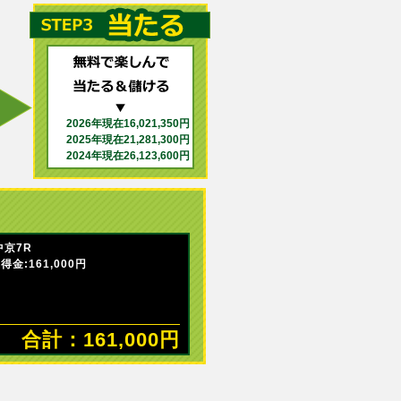
2026年現在16,021,350円
2025年現在21,281,300円
2024年現在26,123,600円
中京7R
金:161,000円
合計：161,000円