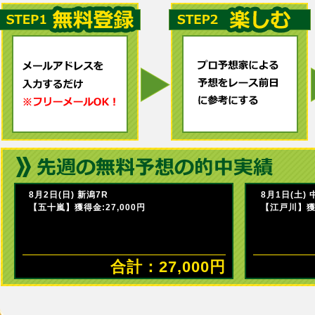
8月2日(日) 新潟7R
8月1日(土) 
【五十嵐】獲得金:27,000円
【江戸川】獲得
合計：27,000円