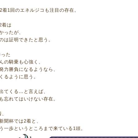
勝2着1回のエネルジコも注目の存在。
2着は
かったが、
のは証明できたと思う。
勝った
んの騎乗も心強く、
発力勝負になるようなら、
くるように思う。
出てくる…と言えば、
も忘れてはいけない存在。
着、
新聞杯では2着と、
う一歩というところまで来ている1頭。