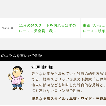
11月の好スタートを切れるはずの
主役はいる…
次の記事
レース－天皇賞・秋－
レース－秋華
このコラムを書いた予想家
江戸川乱舞
走らない馬から決めていく独自の的中方法“
てる、競馬スピリッツ専属の予想家「江戸
過去の傾向なども加味した総合的な見解と
点も忘れないロマン派予想家。
得意な予想スタイル：単複・ワイド・三連単