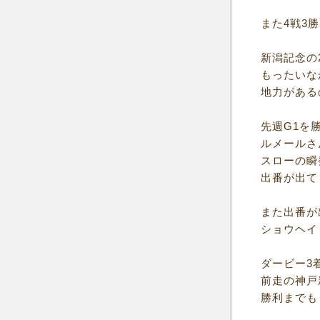
また4戦3
新潟記念の
もったいな
地力がある
先週G1を
ルメールさ
スローの瞬
出番が出て
また出番が
ショウヘイ
ダービー3
前走の神戸
勝利までも