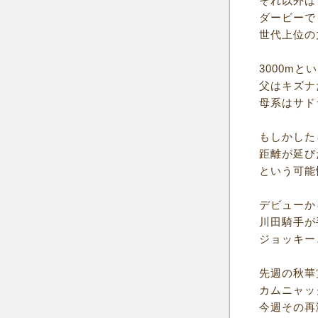
それ以外は
ダービーで
世代上位の
3000m
父はキズナ
母系はサド
もしかした
距離が延び
という可能
デビューか
川田騎手が
ジョッキー
先週の秋華
カムニャッ
今週その再