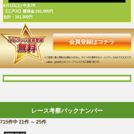
8月1日(土) 中京7R
【江戸川】獲得金:161,000円
合計：161,000円
会員登録はコチラ
レース考察バックナンバー
715件中 21件 ～ 25件