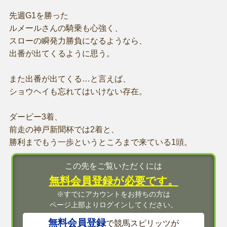
先週G1を勝った
ルメールさんの騎乗も心強く、
スローの瞬発力勝負になるようなら、
出番が出てくるように思う。
また出番が出てくる…と言えば、
ショウヘイも忘れてはいけない存在。
ダービー3着、
前走の神戸新聞杯では2着と、
勝利までもう一歩というところまで来ている1頭。
この先をご覧いただくには
無料会員登録が必要です。
※すでにアカウントをお持ちの方は
ページ上部よりログインしてください。
無料会員登録
で競馬スピリッツが