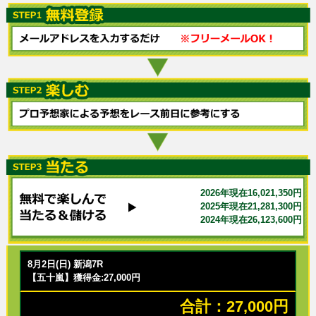
2026年現在16,021,350円
2025年現在21,281,300円
2024年現在26,123,600円
8月2日(日) 新潟7R
【五十嵐】獲得金:27,000円
合計：27,000円