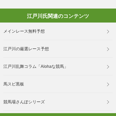
江戸川氏関連のコンテンツ
メインレース無料予想
江戸川の厳選レース予想
江戸川乱舞コラム「Alohaな競馬」
馬スピ黒板
競馬場さんぽシリーズ