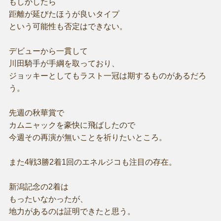
もしかしたら
距離が延びたほうが良いタイプ
という可能性も否定はできない。
デビューから一貫して
川田騎手が手綱を取っており、
ジョッキーとしてもラスト一冠は期するものがあるだろ
う。
先週の秋華賞で
カムニャックを豪快に飛ばしたので
今週その再演が無いことを祈りたいところ。
また4戦3勝2着1回のエネルジコも注目の存在。
新潟記念の2着は
もったいなかったが、
地力があるのは証明できたと思う。