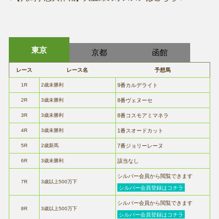
東京
京都
函館
レース
レース名
予想馬
1R
2歳未勝利
9番カルデライト
2R
3歳未勝利
8番ヴェヌーセ
3R
3歳未勝利
8番コスモアミマネラ
4R
3歳未勝利
1番スオードカット
5R
2歳新馬
7番ジョリーレーヌ
6R
3歳未勝利
該当なし
シルバー会員から閲覧できます
7R
3歳以上500万下
シルバー会員登録はコチラ
シルバー会員から閲覧できます
8R
3歳以上500万下
シルバー会員登録はコチラ