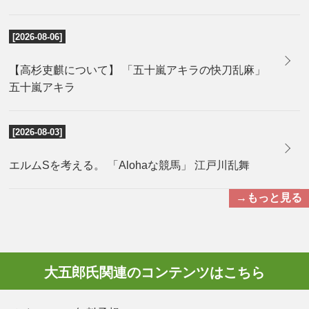
[2026-08-06]
【高杉吏麒について】 「五十嵐アキラの快刀乱麻」
五十嵐アキラ
[2026-08-03]
エルムSを考える。 「Alohaな競馬」 江戸川乱舞
→もっと見る
大五郎氏関連のコンテンツはこちら