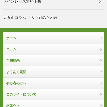
メインレース無料予想
大五郎コラム 「大五郎のたわ言」
ホーム
コラム
予想結果
よくある質問
初心者の方へ
このサイトについて
本気ウマ