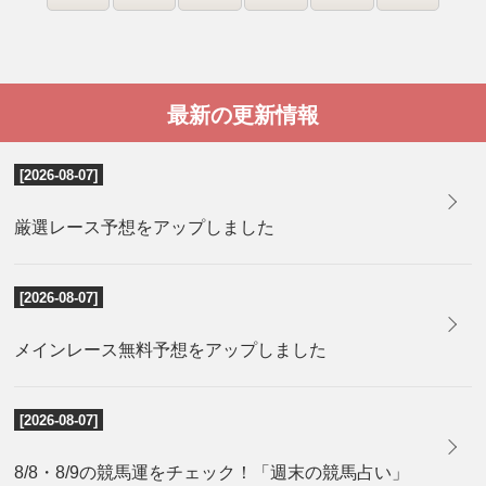
最新の更新情報
[2026-08-07]
厳選レース予想をアップしました
[2026-08-07]
メインレース無料予想をアップしました
[2026-08-07]
8/8・8/9の競馬運をチェック！「週末の競馬占い」