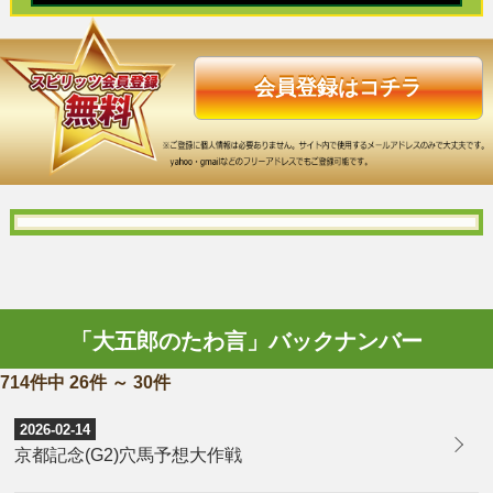
会員登録はコチラ
「大五郎のたわ言」バックナンバー
714件中 26件 ～ 30件
2026-02-14
​京都記念(G2)穴馬予想大作戦