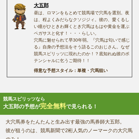
大五郎
昼は、ロマンをもとめて競馬場で穴馬を選別。夜
は、程よくみだらなクソジジィ。彼の、愛くるし
い瞳がひときわ輝くとき穴馬はもはや黄金を運ぶ
ペガサスと化す！・・・らしい。
穴馬に魅せられて早30年弱。『穴馬は匂いで感じ
る』自身の予想法をそう語るこのおじさん。なぜ
競馬スピリッツに現れたのか！？底知れぬ彼のポ
テンシャルに乞うご期待！！
得意な予想スタイル：単複・穴馬狙い
競馬スピリッツなら
完全無料
大五郎の予想が
で見られる！
大穴馬券をたんたんと生み出す最強の馬券師大五郎。
彼が狙うのは、競馬新聞で2桁人気のノーマークの大穴馬