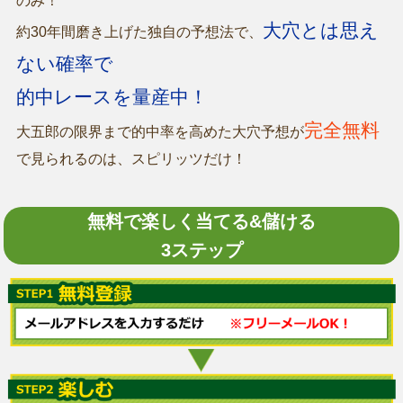
のみ！
大穴とは思え
約30年間磨き上げた独自の予想法で、
ない確率で
的中レースを量産中！
完全無料
大五郎の限界まで的中率を高めた大穴予想が
で見られるのは、スピリッツだけ！
無料で楽しく当てる&儲ける
3ステップ