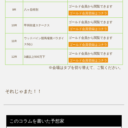
ゴールド会員から閲覧できます
9R
八ヶ岳特別
ゴールド会員登録はコチラ
ゴールド会員から閲覧できます
10R
甲州街道ステークス
ゴールド会員登録はコチラ
ゴールド会員から閲覧できます
ウッドバイン競馬場賞パラダイ
11R
スS(L)
ゴールド会員登録はコチラ
ゴールド会員から閲覧できます
12R
3歳以上500万下
ゴールド会員登録はコチラ
※会場はタブを切り替えて、ご覧ください。
それじゃまた！！
このコラムを書いた予想家