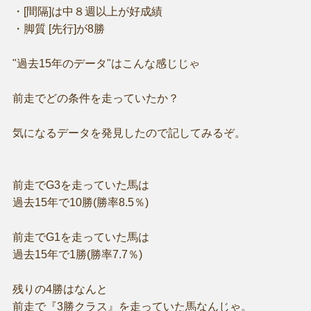
・[間隔]は中８週以上が好成績
・脚質 [先行]が8勝
"過去15年のデータ"はこんな感じじゃ
前走でどの条件を走っていたか？
気になるデータを発見したので記してみるぞ。
前走でG3を走っていた馬は
過去15年で10勝(勝率8.5％)
前走でG1を走っていた馬は
過去15年で1勝(勝率7.7％)
残りの4勝はなんと
前走で『3勝クラス』を走っていた馬なんじゃ。