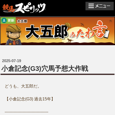
2025-07-19
​小倉記念(G3)穴馬予想大作戦
どうも、大五郎だ。
【小倉記念(G3) 過去15年】
----------------------------------