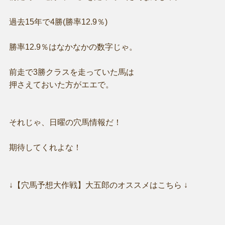
過去15年で4勝(勝率12.9％)
勝率12.9％はなかなかの数字じゃ。
前走で3勝クラスを走っていた馬は
押さえておいた方がエエで。
それじゃ、日曜の穴馬情報だ！
期待してくれよな！
↓【穴馬予想大作戦】大五郎のオススメはこちら ↓