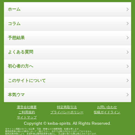
ホーム
コラム
予想結果
よくある質問
初心者の方へ
このサイトについて
本気ウマ
運営会社概要
特定商取引法
お問い合わせ
ご利用規約
プライバシーポリシー
投稿ガイドライン
サイトマップ
Copyright © keiba-spirits. All Rights Reserved.
当サイトに掲載されている記事・写真・映像などの無断複製、転載を禁じます。
勝馬投票券は個人の責任においてご購入下さい。当方では購入代行などは行っておりません。
競馬法第28条により、未成年者は勝馬投票券を購入し、又は譲り受ける事は禁止されております。