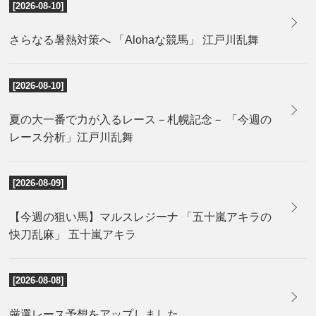
[2026-08-10]
さらなる暑熱対策へ 「Alohaな競馬」 江戸川乱舞
[2026-08-10]
夏の大一番で力が入るレース－札幌記念－ 「今週の
レース分析」江戸川乱舞
[2026-08-09]
【今週の狙い馬】マルスレジーナ 「五十嵐アキラの
快刀乱麻」 五十嵐アキラ
[2026-08-08]
厳選レース予想をアップしました