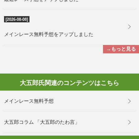
[2026-08-08]
メインレース無料予想をアップしました
→もっと見る
大五郎氏関連のコンテンツはこちら
メインレース無料予想
大五郎コラム 「大五郎のたわ言」