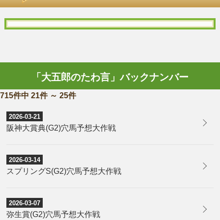
「大五郎のたわ言」バックナンバー
715件中 21件 ～ 25件
2026-03-21
​阪神大賞典(G2)穴馬予想大作戦
2026-03-14
​スプリングS(G2)穴馬予想大作戦
2026-03-07
​弥生賞(G2)穴馬予想大作戦