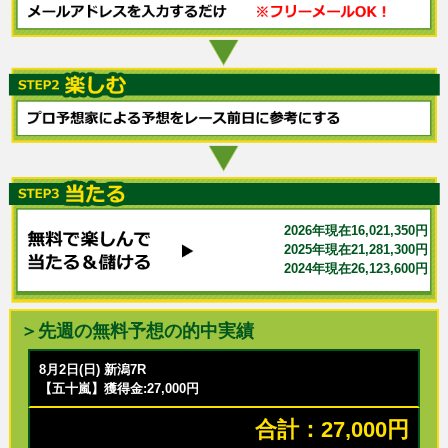
2026年現在16,021,350円
2025年現在21,281,300円
2024年現在26,123,600円
＞先週の無料予想の的中実績
8月2日(日) 新潟7R
【五十嵐】獲得金:27,000円
合計：27,000円