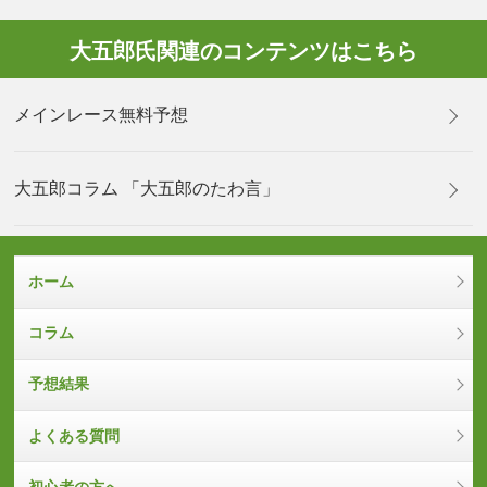
大五郎氏関連のコンテンツはこちら
メインレース無料予想
大五郎コラム 「大五郎のたわ言」
ホーム
コラム
予想結果
よくある質問