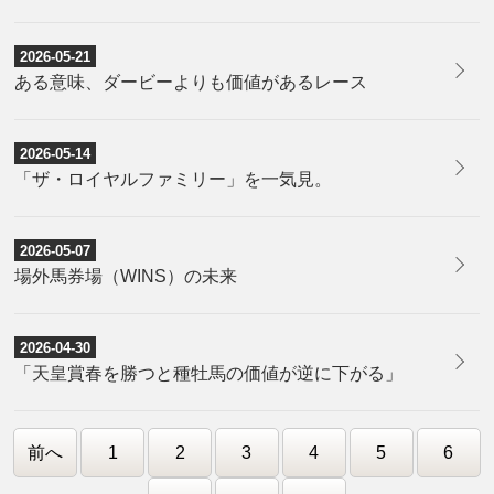
2026-05-21
​ある意味、ダービーよりも価値があるレース
2026-05-14
​「ザ・ロイヤルファミリー」を一気見。
2026-05-07
​場外馬券場（WINS）の未来
2026-04-30
​「天皇賞春を勝つと種牡馬の価値が逆に下がる」
前へ
1
2
3
4
5
6