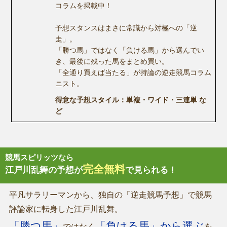
コラムを掲載中！
予想スタンスはまさに常識から対極への「逆
走」。
「勝つ馬」ではなく「負ける馬」から選んでい
き、最後に残った馬をまとめ買い。
「全通り買えば当たる」が持論の逆走競馬コラム
ニスト。
得意な予想スタイル：単複・ワイド・三連単 な
ど
競馬スピリッツなら
完全無料
江戸川乱舞の予想が
で見られる！
平凡サラリーマンから、独自の「逆走競馬予想」で競馬
評論家に転身した江戸川乱舞。
「勝つ馬」
「負ける馬」から選ぶ
ではなく
を