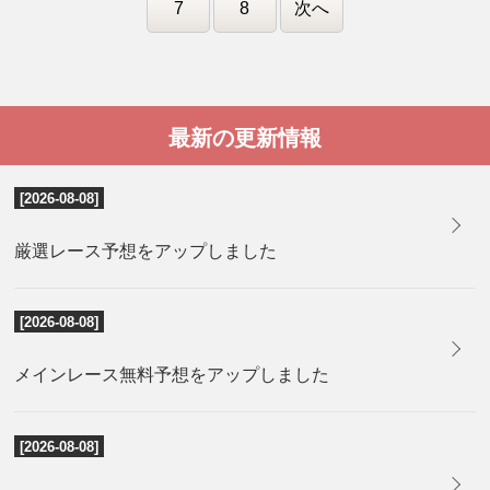
7
8
次へ
最新の更新情報
[2026-08-08]
厳選レース予想をアップしました
[2026-08-08]
メインレース無料予想をアップしました
[2026-08-08]