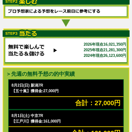
2026年現在16,021,350円
2025年現在21,281,300円
2024年現在26,123,600円
＞先週の無料予想の的中実績
8月2日(日) 新潟7R
【五十嵐】獲得金:27,000円
合計：27,000円
8月1日(土) 中京7R
【江戸川】獲得金:161,000円