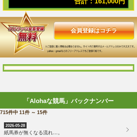
合計：161,000円
会員登録はコチラ
「Alohaな競馬」バックナンバー
715件中 11件 ～ 15件
2026-05-28
​紙馬券が無くなる流れ…。