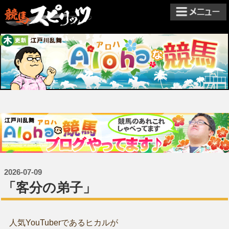
2026-07-09
​「客分の弟子」
人気YouTuberであるヒカルが