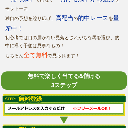
モットーに
高配当
的中レース
量
独自の予想を繰り広げ、
の
を
産中！
初心者では目の届かない見落とされがちな馬を選び、的
中に導く予想は見事なもの！
全て無料
もちろん
で見られます！
無料で楽しく当てる&儲ける
3ステップ