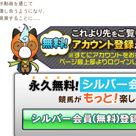
ボ動画を通じて
価し合うようになり、
発展することに…。