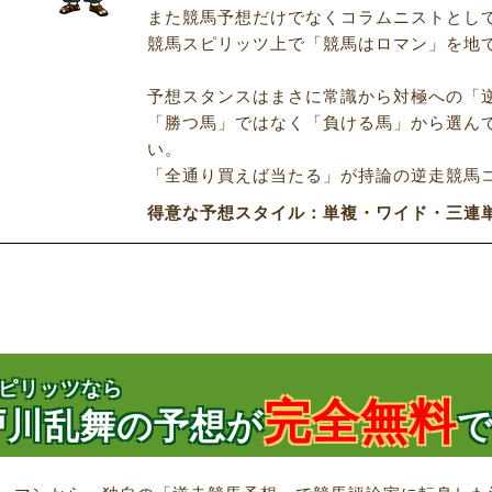
また競馬予想だけでなくコラムニストとし
競馬スピリッツ上で「競馬はロマン」を地
予想スタンスはまさに常識から対極への「
「勝つ馬」ではなく「負ける馬」から選ん
い。
「全通り買えば当たる」が持論の逆走競馬
得意な予想スタイル：単複・ワイド・三連単
ピリッツなら
完全無料
戸川乱舞の予想が