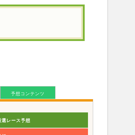
予想コンテンツ
厳選レース予想