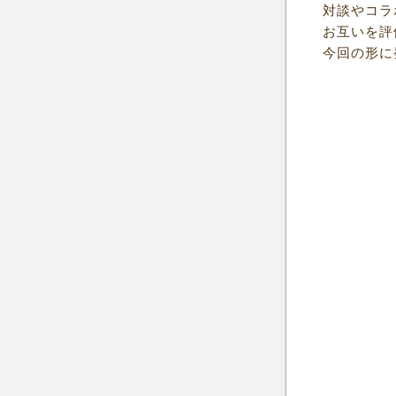
対談やコラ
お互いを評
今回の形に