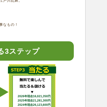
江戸川乱舞。
事なもの！
る3ステップ
2026年現在16,021,350円
2025年現在21,281,300円
2024年現在26,123,600円