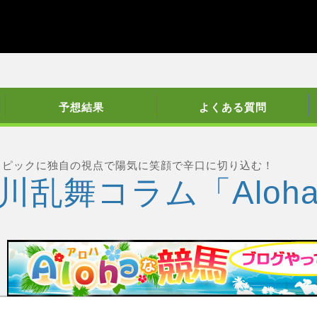
予想結果
よくある質問
トピックに独自の視点で陽気に笑顔で辛口に切り込む！
川乱舞コラム「Aloh