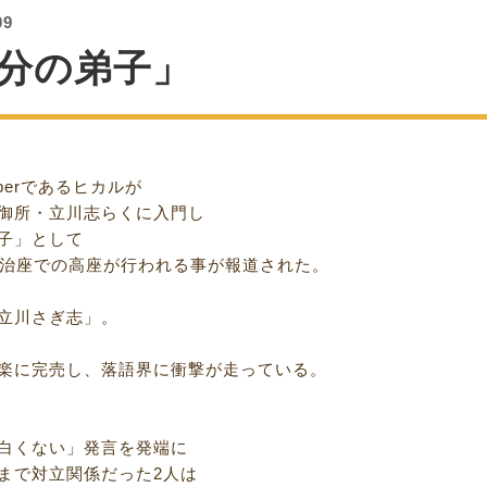
09
客分の弟子」
Tuberであるヒカルが
御所・立川志らくに入門し
子」として
明治座での高座が行われる事が報道された。
立川さぎ志」。
楽に完売し、落語界に衝撃が走っている。
白くない」発言を発端に
まで対立関係だった2人は