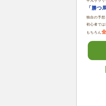
平凡サラリ
「勝つ
独自の予想
初心者では
もちろん