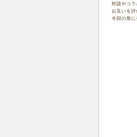
対談やコラ
お互いを評
今回の形に