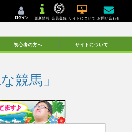
更新情報
会員登録
サイトについて
お問い合わせ
初心者の方へ
サイトについて
aな競馬」