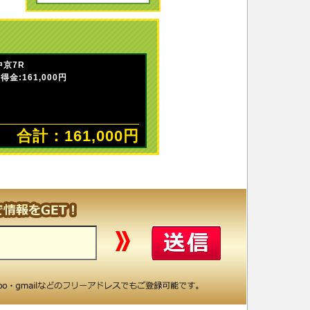
中京7R
金:161,000円
合計：161,000円