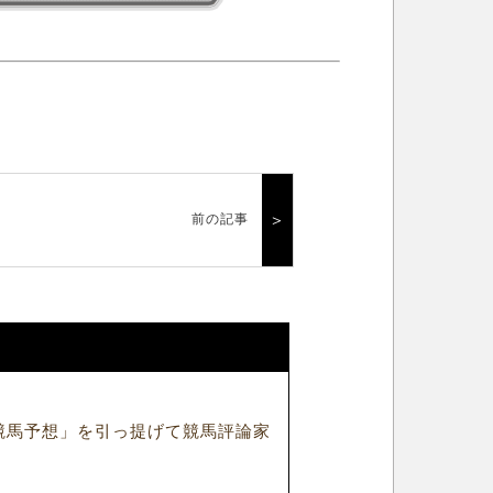
＞
前の記事
競馬予想」を引っ提げて競馬評論家