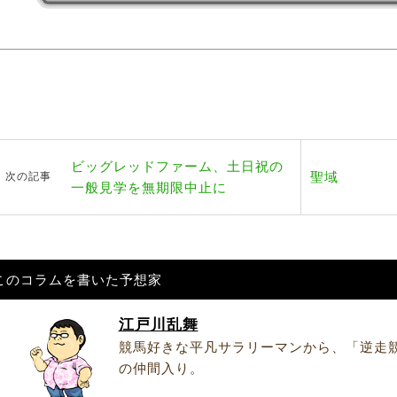
ビッグレッドファーム、土日祝の
聖域
次の記事
一般見学を無期限中止に
このコラムを書いた予想家
江戸川乱舞
競馬好きな平凡サラリーマンから、「逆走
の仲間入り。