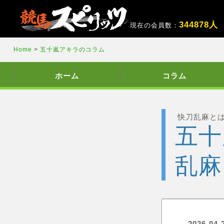
3
4
4
8
7
8
人
現在の会員数：
Home
>
五十嵐アキラのコラム
ホーム
コラム
快刀乱麻と
五十
乱麻
2026-04-