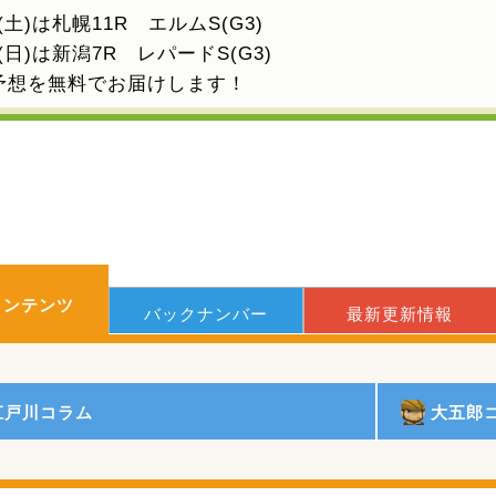
8(土)は札幌11R エルムS(G3)
9(日)は新潟7R レパードS(G3)
予想を無料でお届けします！
コンテンツ
バックナンバー
最新更新情報
江戸川コラム
大五郎