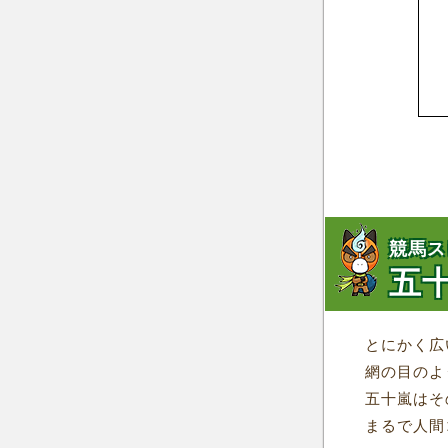
競馬ス
五
とにかく広
網の目のよ
五十嵐はそ
まるで人間