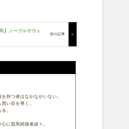
馬】ノーブルサヴェ
＞
前の記事
報を持つ者はなかなかいない。
ら買い目を導く、
ある。
中心に競馬関係者諸々。