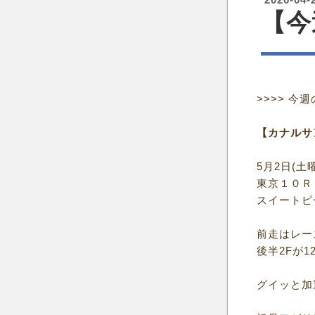
​【
​ >>>> 今
【カナルサ
5月2日(土曜
東京１０Ｒ
スイートピ
前走はレー
後半2Fが1
グイッと加