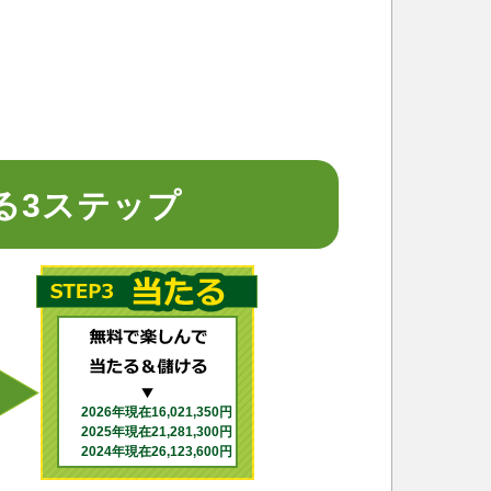
る3ステップ
2026年現在16,021,350円
2025年現在21,281,300円
2024年現在26,123,600円