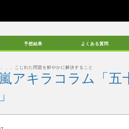
予想結果
よくある質問
は、、、こじれた問題を鮮やかに解決すること
嵐アキラコラム「五
」
27