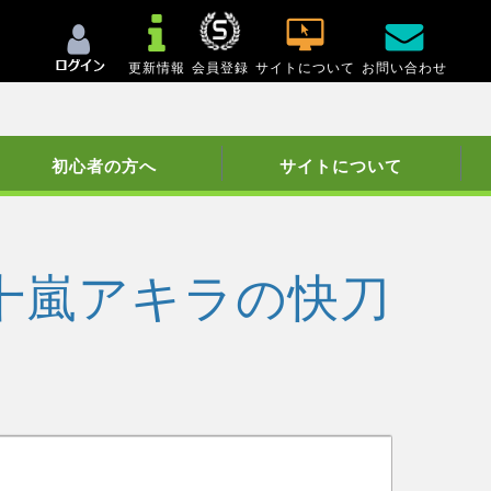
更新情報
会員登録
サイトについて
お問い合わせ
初心者の方へ
サイトについて
十嵐アキラの快刀