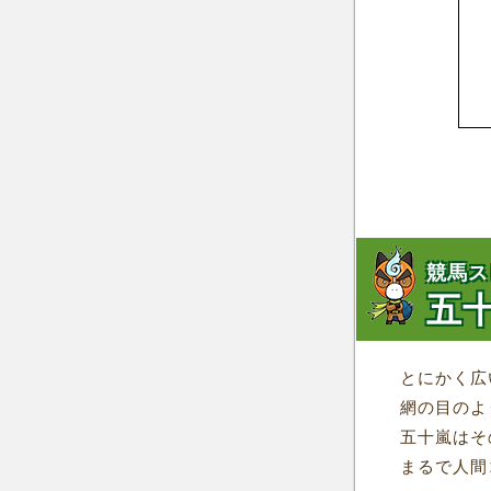
競馬ス
五
とにかく広
網の目のよ
五十嵐はそ
まるで人間