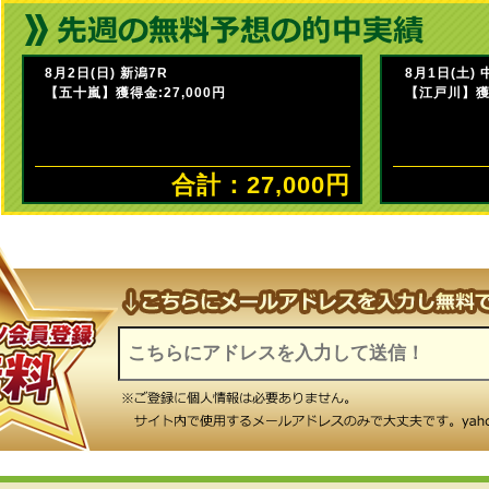
8月2日(日) 新潟7R
8月1日(土) 
【五十嵐】獲得金:27,000円
【江戸川】獲得
合計：27,000円