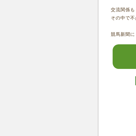
交流関係も
その中で不
競馬新聞に