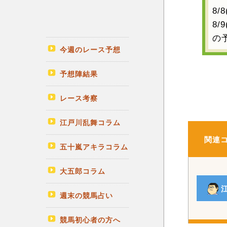
8/
8/
の
今週のレース予想
予想陣結果
レース考察
江戸川乱舞コラム
関連
五十嵐アキラコラム
大五郎コラム
週末の競馬占い
競馬初心者の方へ