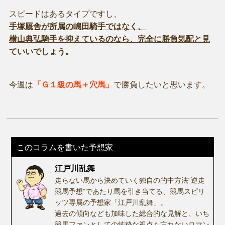
スピードはあるタイプですし、
手塚厩舎が所属の嶋田騎手ではなく、
横山典弘騎手を抑えているのなら、完全に勝負気配と見
ていいでしょう。
今週は
「Ｇ１級の馬＋穴馬」
で勝負したいと思います。
このコラムを書いた予想家
江戸川乱舞
走らない馬から決めていく独自の的中方法“逆走
競馬予想”であたり馬を引き当てる、競馬スピリ
ッツ専属の予想家「江戸川乱舞」。
過去の傾向なども加味した総合的な見解と、いち
競馬ファンとしての純粋な視点も忘れないロマン