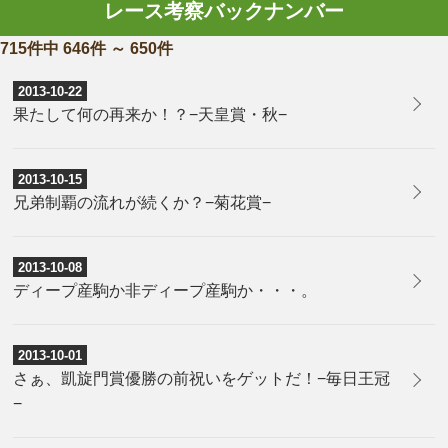
レース考察バックナンバー
715件中 646件 ～ 650件
2013-10-22
果たして何の再来か！？−天皇賞・秋−
2013-10-15
兄弟制覇の流れが続くか？−菊花賞−
2013-10-08
ディープ産駒か非ディープ産駒か・・・。
2013-10-01
さぁ、凱旋門賞優勝の前祝いをゲットだ！−毎日王冠
−