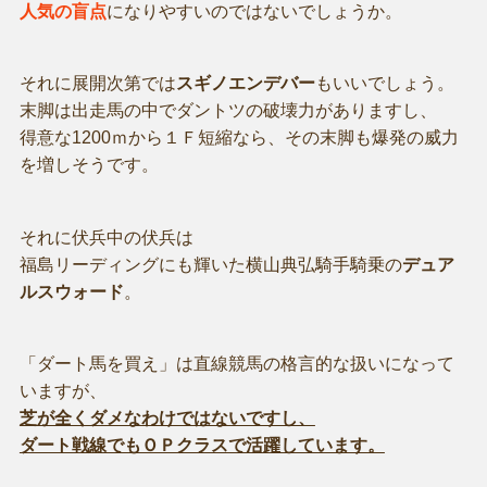
人気の盲点
になりやすいのではないでしょうか。
それに展開次第では
スギノエンデバー
もいいでしょう。
末脚は出走馬の中でダントツの破壊力がありますし、
得意な1200ｍから１Ｆ短縮なら、その末脚も爆発の威力
を増しそうです。
それに伏兵中の伏兵は
福島リーディングにも輝いた横山典弘騎手騎乗の
デュア
ルスウォード
。
「ダート馬を買え」は直線競馬の格言的な扱いになって
いますが、
芝が全くダメなわけではないですし、
ダート戦線でもＯＰクラスで活躍しています。