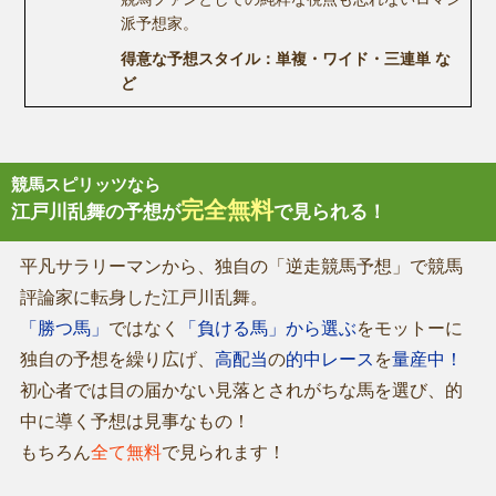
派予想家。
得意な予想スタイル：単複・ワイド・三連単 な
ど
競馬スピリッツなら
完全無料
江戸川乱舞の予想が
で見られる！
平凡サラリーマンから、独自の「逆走競馬予想」で競馬
評論家に転身した江戸川乱舞。
「勝つ馬」
ではなく
「負ける馬」から選ぶ
をモットーに
独自の予想を繰り広げ、
高配当
の
的中レース
を
量産中！
初心者では目の届かない見落とされがちな馬を選び、的
中に導く予想は見事なもの！
もちろん
全て無料
で見られます！