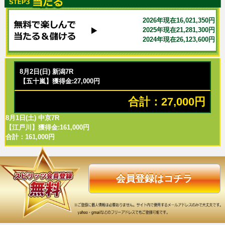
2026年現在16,021,350円
2025年現在21,281,300円
2024年現在26,123,600円
8月2日(日) 新潟7R
【五十嵐】獲得金:27,000円
合計：27,000円
8月1日(土) 中京7R
【江戸川】獲得金:161,000円
合計：161,000円
会員登録はコチラ