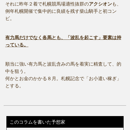
それに昨年２着で札幌競馬場適性抜群の
アクシオン
も、
例年札幌開催で集中的に良績を残す柴山騎手と初コン
ビ。
有力馬だけでなく各馬とも、「波乱を起こす」要素は持
っている。
順当に強い有力馬と波乱含みの馬を着実に精査して、的
中を狙う。
何かとお金のかかる８月。札幌記念で「お小遣い稼ぎ」
とする。
このコラムを書いた予想家