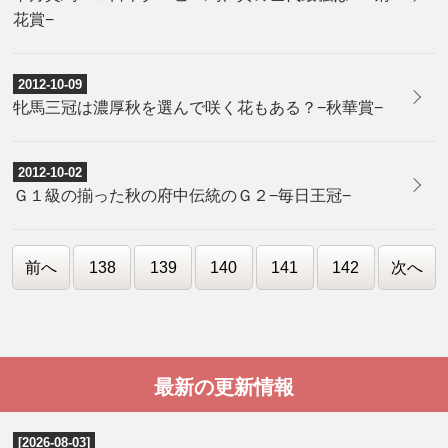
花賞−
2012-10-09
牝馬三冠は濃厚秋を選んで咲く花もある？−秋華賞−
2012-10-02
Ｇ１級の揃った秋の府中伝統のＧ２−毎日王冠−
前へ
138
139
140
141
142
次へ
最新の更新情報
[2026-08-03]