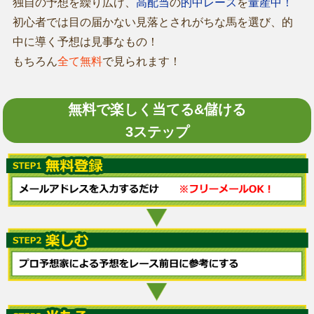
独自の予想を繰り広げ、
高配当
の
的中レース
を
量産中！
初心者では目の届かない見落とされがちな馬を選び、的
中に導く予想は見事なもの！
もちろん
全て無料
で見られます！
無料で楽しく当てる&儲ける
3ステップ