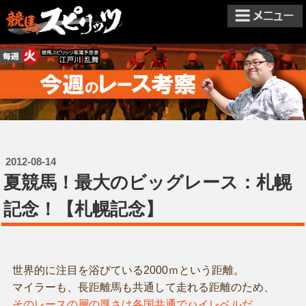
2012-08-14
夏競馬！最大のビッグレース：札幌
記念！【札幌記念】
世界的に注目を浴びている2000ｍという距離。
マイラーも、長距離馬も共通して走れる距離のため、
そのレースの層の厚さは各国共通でハイレベルだ
。