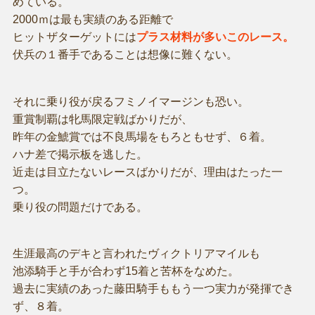
めている。
2000ｍは最も実績のある距離で
ヒットザターゲットには
プラス材料が多いこのレース。
伏兵の１番手であることは想像に難くない。
それに乗り役が戻るフミノイマージンも恐い。
重賞制覇は牝馬限定戦ばかりだが、
昨年の金鯱賞では不良馬場をもろともせず、６着。
ハナ差で掲示板を逃した。
近走は目立たないレースばかりだが、理由はたった一
つ。
乗り役の問題だけである。
生涯最高のデキと言われたヴィクトリアマイルも
池添騎手と手が合わず15着と苦杯をなめた。
過去に実績のあった藤田騎手ももう一つ実力が発揮でき
ず、８着。