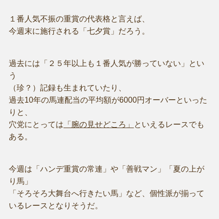
１番人気不振の重賞の代表格と言えば、
今週末に施行される「七夕賞」だろう。
過去には「２５年以上も１番人気が勝っていない」とい
う
（珍？）記録も生まれていたり、
過去10年の馬連配当の平均額が6000円オーバーといった
りと、
穴党にとっては
「腕の見せどころ」
といえるレースでも
ある。
今週は「ハンデ重賞の常連」や「善戦マン」「夏の上が
り馬」
「そろそろ大舞台へ行きたい馬」など、個性派が揃って
いるレースとなりそうだ。