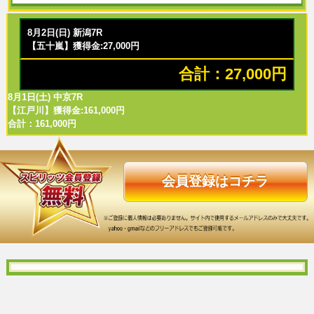
8月2日(日) 新潟7R
【五十嵐】獲得金:27,000円
合計：27,000円
8月1日(土) 中京7R
【江戸川】獲得金:161,000円
合計：161,000円
会員登録はコチラ