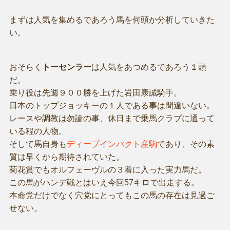
まずは人気を集めるであろう馬を何頭か分析していきた
い。
おそらく
トーセンラー
は人気をあつめるであろう１頭
だ。
乗り役は先週９００勝を上げた岩田康誠騎手。
日本のトップジョッキーの１人である事は間違いない。
レースや調教は勿論の事、休日まで乗馬クラブに通って
いる程の人物。
そして馬自身も
ディープインパクト産駒
であり、その素
質は早くから期待されていた。
菊花賞でもオルフェーヴルの３着に入った実力馬だ。
この馬がハンデ戦とはいえ今回57キロで出走する。
本命党だけでなく穴党にとってもこの馬の存在は見過ご
せない。