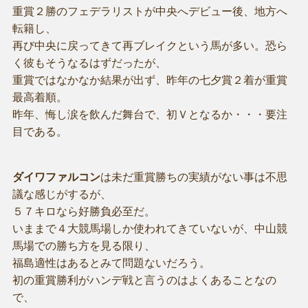
重賞２勝のフェデラリストが中央へデビュー後、地方へ
転籍し、
再び中央に戻ってきて再ブレイクという馬が多い。恐ら
く彼もそうなるはずだったが、
重賞ではなかなか結果が出ず、昨年の七夕賞２着が重賞
最高着順。
昨年、悔し涙を飲んだ舞台で、初Ｖとなるか・・・要注
目である。
ダイワファルコン
は未だ重賞勝ちの実績がない事は不思
議な感じがするが、
５７キロなら好勝負必至だ。
いままで４大競馬場しか使われてきていないが、中山競
馬場での勝ち方を見る限り、
福島適性はあるとみて問題ないだろう。
初の重賞勝利がハンデ戦と言うのはよくあることなの
で、