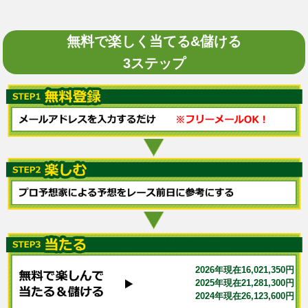
無料で楽しく当てる&儲ける
3ステップ
2026年現在16,021,350円
2025年現在21,281,300円
2024年現在26,123,600円