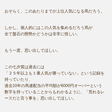
おそらく、このあたりまでが上位人気になる馬だろう。
しかし、個人的にはこの人気を集めるだろう馬が
全て盤石の態勢かどうかは非常に怪しい。
もう一度、思い出してほしい。
この七夕賞は過去には
「２５年以上も１番人気が勝っていない」という記録を
持っていたり、
過去10年の馬連配当の平均額が6000円オーバーという
数字を持っていることからもわかるように、「荒れるレ
ースだと言う事を」思い出してほしい。