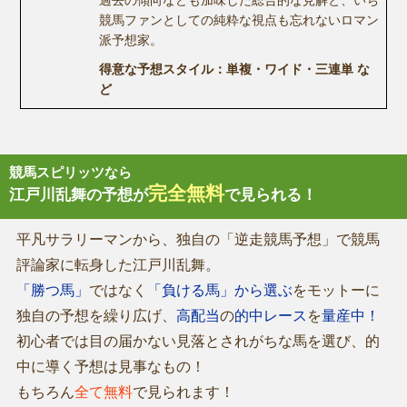
競馬ファンとしての純粋な視点も忘れないロマン
派予想家。
得意な予想スタイル：単複・ワイド・三連単 な
ど
競馬スピリッツなら
完全無料
江戸川乱舞の予想が
で見られる！
平凡サラリーマンから、独自の「逆走競馬予想」で競馬
評論家に転身した江戸川乱舞。
「勝つ馬」
ではなく
「負ける馬」から選ぶ
をモットーに
独自の予想を繰り広げ、
高配当
の
的中レース
を
量産中！
初心者では目の届かない見落とされがちな馬を選び、的
中に導く予想は見事なもの！
もちろん
全て無料
で見られます！